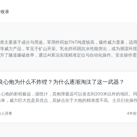
请收录
类主要基于成分与用途。军用炸药如TNT纯度较高，爆炸威力显著，适
等威力产品，常见于矿山开采。乳化炸药因抗水性能突出，成为潮湿环境
升了隧道爆破效率，通过AI算法实现精准定位与自动化操作。安全操作
良心炮为什么不炸镗？为什么逐渐淘汰了这一武器？
良心炮的射程极远，据统计，其炮弹最远可以攻击到200米以外的地区。
简单，威力巨大也是其优点，其缺点在于大炮的精准度不高。士兵们在操
..
奇人异事
4年前 