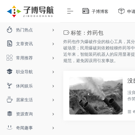
子博博客
申
热门热点
标签：炸药包
炸药包作为爆破作业的核心工具，其分
文章资讯
破场景；民用爆破则依赖铵梯炸药等中
近年来，智能装药机器人的应用显著提
常用推荐
规范，避免因误用引发事故。
职业导航
没
休闲娱乐
没
作
居家生活
心炮.
资源查询
奇闻趣事