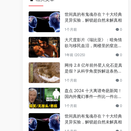
世间真的有鬼魂存在？十大经典
灵异实验，解锁超自然未解真相
1个月前
0
大尺度影片《瑞比亚》：暗角情
欲与移民血泪，阁楼里的窒息人
生
1年前 (2025)
0
网传 2.8 亿年前外星人化石是真
是假？从科学角度拆解这条热门
传言
1个月前
0
盘点 2024 十大离谱奇葩新闻！
国内外魔幻事件一件比一件出人
意料
1个月前
0
世间真的有鬼魂存在？十大经典
灵异实验，解锁超自然未解真相