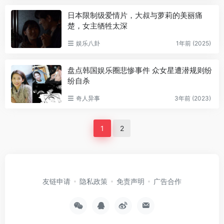
日本限制级爱情片，大叔与萝莉的美丽痛
楚，女主牺牲太深
娱乐八卦
1年前 (2025)
盘点韩国娱乐圈悲惨事件 众女星遭潜规则纷
纷自杀
奇人异事
3年前 (2023)
1
2
友链申请
隐私政策
免责声明
广告合作