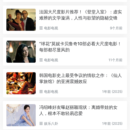
法国大尺度影片推荐！《登堂入室》：虚实
难辨的文学漩涡，人性与欲望的隐秘交锋
电影电视
9个月前
“球花”莫妮卡贝鲁奇10部必看大尺度电影！
每部都尽显风韵
电影电视
11个月前
韩国电影史上最受争议的情欲之作：《仙人
掌旅馆》的亚洲震撼效应
电影电视
1年前 (2025)
冯绍峰好友曝赵丽颖现状：离婚带娃的女
人，根本不敢轻易恋爱
娱乐八卦
1年前 (2025)