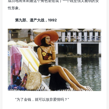
成功地将朱莉娅这个角色塑造成了一个既坚强又脆弱的女
性形象。
第九部、遗产大战，1992
“为了金钱，就可以放弃爱情吗？”