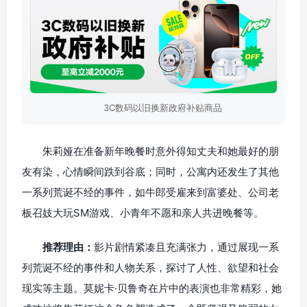
3C数码以旧换新政府补贴商品
朱莉娅在准备新年晚餐时意外得知丈夫和她最好的朋
友有染，心情瞬间跌到谷底；同时，公寓内还发生了其他
一系列荒诞不经的事件，如牛郎受雇来到富婆处、公司老
板召妓大玩SM游戏、小青年不愿和亲人共进晚餐等。
推荐理由：
影片剧情紧凑且充满张力，通过展现一系
列荒诞不经的事件和人物关系，探讨了人性、欲望和社会
现实等主题。莫妮卡·贝鲁奇在片中的表演也非常精彩，她