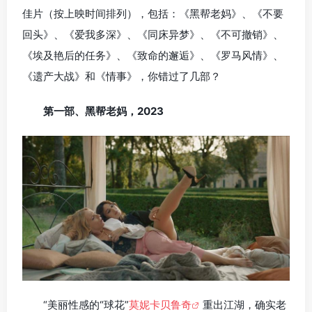
佳片（按上映时间排列），包括：《黑帮老妈》、《不要
回头》、《爱我多深》、《同床异梦》、《不可撤销》、
《埃及艳后的任务》、《致命的邂逅》、《罗马风情》、
《遗产大战》和《情事》，你错过了几部？
第一部、黑帮老妈，2023
“美丽性感的“球花”
莫妮卡贝鲁奇
重出江湖，确实老