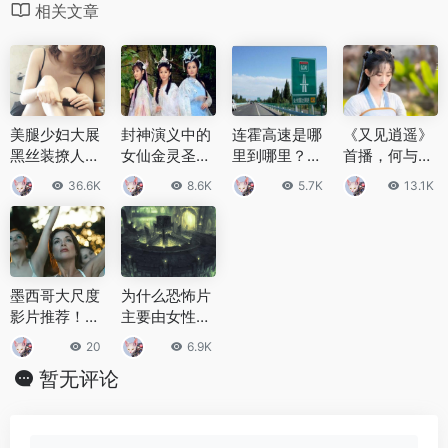
相关文章
美腿少妇大展
封神演义中的
连霍高速是哪
《又见逍遥》
黑丝装撩人心
女仙金灵圣
里到哪里？连
首播，何与杨
性感美女图片
母，无齿翼龙
霍高速发生过
雨潼主演，口
36.6K
8.6K
5.7K
13.1K
金灵圣母师徒
大事故吗？
碑两极分化，
派系
适合仙剑迷
墨西哥大尺度
为什么恐怖片
影片推荐！
主要由女性扮
《堕落色
演？这样的设
20
6.9K
戒》：欲望深
计主要有哪些
暂无评论
渊里，爱与人
用意？
性的破碎挽歌