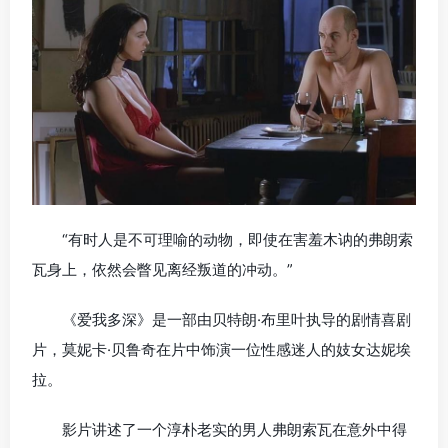
“有时人是不可理喻的动物，即使在害羞木讷的弗朗索
瓦身上，依然会瞥见离经叛道的冲动。”
《爱我多深》是一部由贝特朗·布里叶执导的剧情喜剧
片，莫妮卡·贝鲁奇在片中饰演一位性感迷人的妓女达妮埃
拉。
影片讲述了一个淳朴老实的男人弗朗索瓦在意外中得