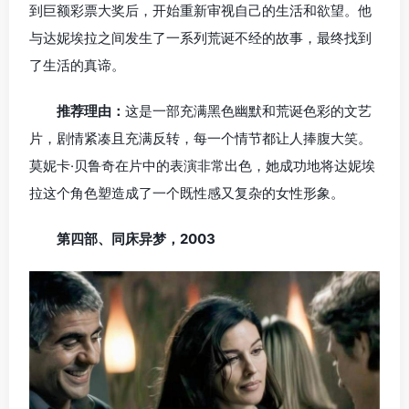
到巨额彩票大奖后，开始重新审视自己的生活和欲望。他
与达妮埃拉之间发生了一系列荒诞不经的故事，最终找到
了生活的真谛。
推荐理由：
这是一部充满黑色幽默和荒诞色彩的文艺
片，剧情紧凑且充满反转，每一个情节都让人捧腹大笑。
莫妮卡·贝鲁奇在片中的表演非常出色，她成功地将达妮埃
拉这个角色塑造成了一个既性感又复杂的女性形象。
第四部、同床异梦，2003