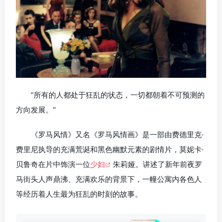
“所有的人都处于狂乱的状态，一切都朝着不可预测的
方向发展。”
《罗马风情》又名《罗马风情画》是一部由费德里克·
费里尼执导的充满荒诞和黑色幽默元素的剧情片，莫妮卡·
贝鲁奇在片中饰演一位
少妇
朱莉娅。讲述了新年前夜罗
马街头人声鼎沸、充满欢乐的背景下，一幢公寓内各色人
等经历着人生最为狂乱的时刻的故事。