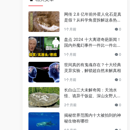
网传 2.8 亿年前外星人化石是真
是假？从科学角度拆解这条热门
传言
1个月前
0
盘点 2024 十大离谱奇葩新闻！
国内外魔幻事件一件比一件出人
意料
1个月前
0
世间真的有鬼魂存在？十大经典
灵异实验，解锁超自然未解真相
1个月前
0
长白山三大未解奇闻：天池水
怪、诡异干饭盆、深山女野人之
谜
2个月前
0
揭秘世界范围内十大被拍到的神
秘生物有哪些