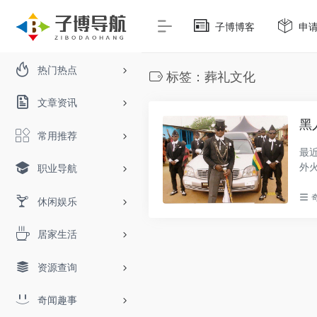
子博博客
申
热门热点
标签：葬礼文化
文章资讯
黑
常用推荐
最
外
职业导航
个..
休闲娱乐
居家生活
资源查询
奇闻趣事