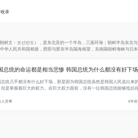
请收录
nsula；朝鲜文：조선반도），是东北亚的一个半岛，三面环海；朝鲜半岛东北
中华人民共和国相接，西部与胶东半岛隔海相望，东南隔朝鲜海峡与日本
国总统的命运都是相当悲惨 韩国总统为什么都没有好下
国总统几乎都没有什么好下场，那是因为韩国总统虽然是韩国人民选出来
，但是掌握着巨大的权力。在巨大权力面前，没有一位韩国总统能够抵抗
..
奇人异事
4年前 