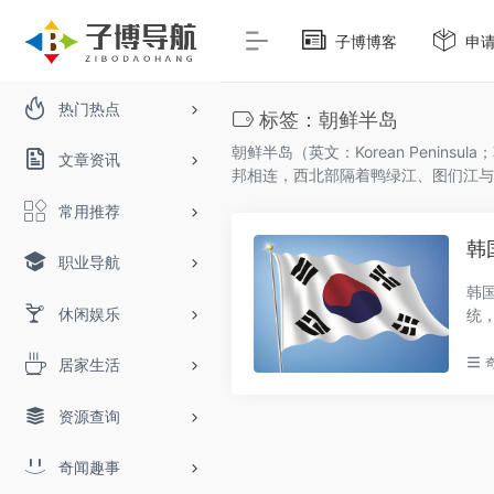
子博博客
申
热门热点
标签：朝鲜半岛
朝鲜半岛（英文：Korean Peni
文章资讯
邦相连，西北部隔着鸭绿江、图们江与
常用推荐
韩
职业导航
韩
休闲娱乐
统
惑的.
居家生活
资源查询
奇闻趣事