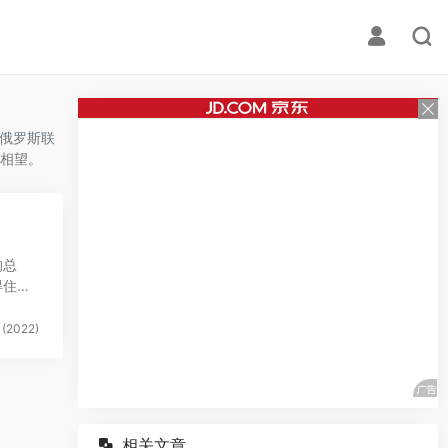
与俄罗斯联
相望。
场
的总
得住诱
(2022)
相关文章