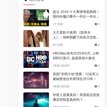
盘点 2024 十大离谱奇葩新闻！
国内外魔幻事件一件比一件出人
意料
1个月前
0
大尺度影片推荐!《凯蒂夫
人》：纳粹阴霾下的风月悲歌，
觉醒反抗中的人性微光
6个月前
0
HBOMax宣布2025年6月, 上映
8部DC新片, 超级英雄大集结
1年前 (2025)
0
美国“泽塔行动”泄露：12名军人
被秘密送往外星球生活13年！
1年前 (2025)
0
外星人首露真容！美国前总统曾
遭其控制是真的吗？