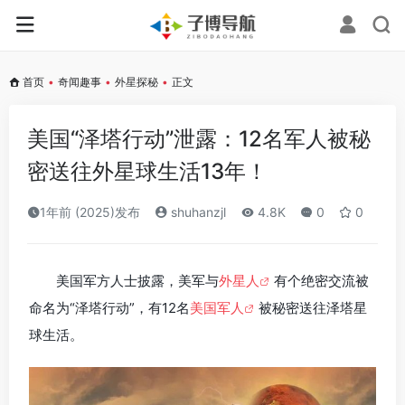
首页
•
奇闻趣事
•
外星探秘
•
正文
美国“泽塔行动”泄露：12名军人被秘
密送往外星球生活13年！
1年前 (2025)发布
shuhanzjl
4.8K
0
0
美国军方人士披露，美军与
外星人
有个绝密交流被
命名为“泽塔行动”，有12名
美国军人
被秘密送往泽塔星
球生活。