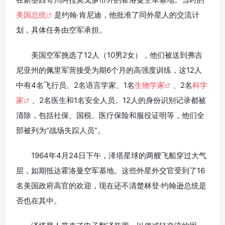
美国总统
是约翰·肯尼迪，他批准了同外星人的交流计
划，具体任务由空军承担。
美国空军挑选了12人（10男2女），他们被送到弗吉
尼亚州的佩里军营接受为期6个月的高强度训练，这12人
中有4名飞行员、2名语言学家、1名
生物学家
、2名
科学
家
、2名医生和1名安全人员。12人的身份识别记录都被
清除，包括社保、国税、医疗保险和服役证明等，他们全
部被列为“战场失踪人员”。
1964年4月24日下午，泽塔星球的两艘飞船穿过大气
层，如期抵达霍洛曼空军基地。这些外星外交官受到了16
名美国政府高官的欢迎，现在还不清楚林登·约翰逊总统是
否也在其中。