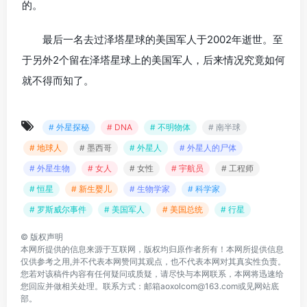
的。
最后一名去过泽塔星球的美国军人于2002年逝世。至
于另外2个留在泽塔星球上的美国军人，后来情况究竟如何
就不得而知了。
# 外星探秘
# DNA
# 不明物体
# 南半球
# 地球人
# 墨西哥
# 外星人
# 外星人的尸体
# 外星生物
# 女人
# 女性
# 宇航员
# 工程师
# 恒星
# 新生婴儿
# 生物学家
# 科学家
# 罗斯威尔事件
# 美国军人
# 美国总统
# 行星
©
版权声明
本网所提供的信息来源于互联网，版权均归原作者所有！本网所提供信息
仅供参考之用,并不代表本网赞同其观点，也不代表本网对其真实性负责。
您若对该稿件内容有任何疑问或质疑，请尽快与本网联系，本网将迅速给
您回应并做相关处理。联系方式：邮箱aoxolcom@163.com或见网站底
部。