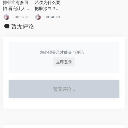
抑郁症有多可
艺伎为什么要
怕 看完让人不
把脸涂白？现
寒而栗：李玟
代日本艺伎生
15.8K
40.6K
等明星都因它
活如何？
暂无评论
离世
您必须登录才能参与评论！
立即登录
暂无评论...