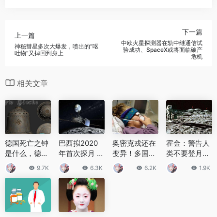
下一篇
上一篇
中欧火星探测器在轨中继通信试
神秘彗星多次大爆发，喷出的“呕
验成功、SpaceX或将面临破产
吐物”又掉回到身上
危机
相关文章
德国死亡之钟
巴西拟2020
奥密克戎还在
霍金：警告人
是什么，德国
年首次探月 用
变异！多国报
类不要登月？
死亡之钟具有
纳米卫星研究
告BA.2.12.1毒
真假值得怀疑
9.7K
6.3K
6.2K
1.9K
高放射性
空间环境
株，传播更快