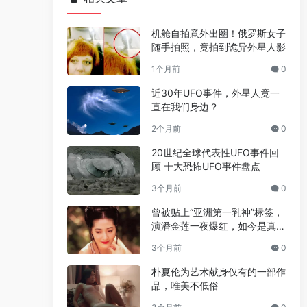
机舱自拍意外出圈！俄罗斯女子
随手拍照，竟拍到诡异外星人影
1个月前
0
近30年UFO事件，外星人竟一
直在我们身边？
2个月前
0
20世纪全球代表性UFO事件回
顾 十大恐怖UFO事件盘点
3个月前
0
曾被贴上“亚洲第一乳神”标签，
演潘金莲一夜爆红，如今是真的
人生赢家
3个月前
0
朴夏伦为艺术献身仅有的一部作
品，唯美不低俗