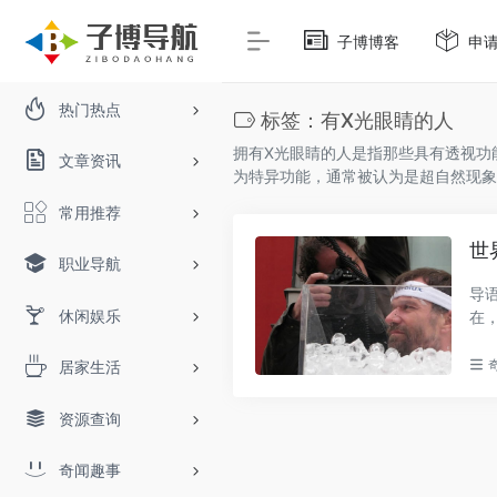
子博博客
申
热门热点
标签：有X光眼睛的人
拥有X光眼睛的人‌是指那些具有透视
文章资讯
为‌特异功能‌，通常被认为是超自然现
常用推荐
世
职业导航
导
休闲娱乐
在
实..
居家生活
资源查询
奇闻趣事