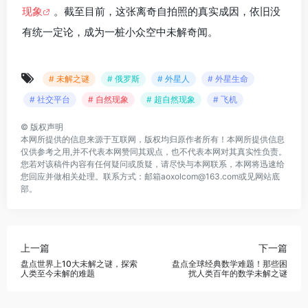
现象
。截至目前，这张离奇自拍照的真实成因，依旧没
有统一定论，成为一桩小众空中未解奇闻。
# 未解之谜
# 俄罗斯
# 外星人
# 外星生命
# 社交平台
# 自然现象
# 超自然现象
# 飞机
©
版权声明
本网所提供的信息来源于互联网，版权均归原作者所有！本网所提供信息
仅供参考之用,并不代表本网赞同其观点，也不代表本网对其真实性负责。
您若对该稿件内容有任何疑问或质疑，请尽快与本网联系，本网将迅速给
您回应并做相关处理。联系方式：邮箱aoxolcom@163.com或见网站底
部。
上一篇
下一篇
盘点世界上10大未解之谜，探索
盘点全球经典数学难题！那些困
人类至今未解的难题
扰人类百年的数学未解之谜