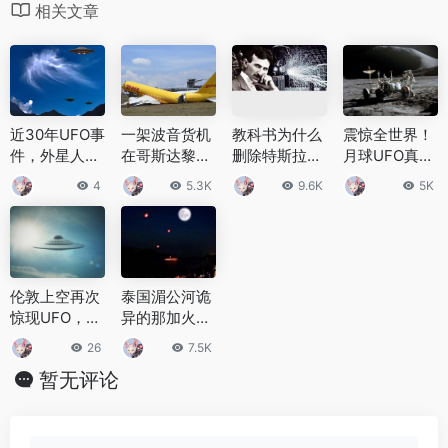
相关文章
近30年UFO事
一架波音货机
教科书为什么
震惊全世界！
件，外星人竟
在哥斯达黎加
删除特斯拉？
月球UFO真实
一直在我们身
机场紧急迫降
波及到美国财
基地照片外泄
4
5.3K
9.6K
5K
边？
后损毁，机身
团和国家利益
是真的吗？
断成两截
伦敦上空再次
泰国湄公河诡
惊现UFO，外
异的那加火球
星人入侵到底
揭秘，成千上
26
7.5K
有没有？
万火球从水里
暂无评论
窜出