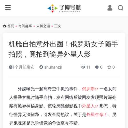
首页
•
奇闻趣事
•
未解之谜
•
正文
机舱自拍意外出圈！俄罗斯女子随手
拍照，竟拍到诡异外星人影
1个月前发布
shuhanzjl
11
0
0
外媒曝光一起离奇空中抓拍事件，
俄罗斯
一名女商
人搭乘客机时随手自拍，发布网络后被网友发现照片深处
藏有诡异神秘身影。该轮廓酷似影视中
外星人
形态，特
征怪异无法解释，引发全网热议，关于是
外星生命
、灵
异鬼魂还是光学错觉的争议至今不断。