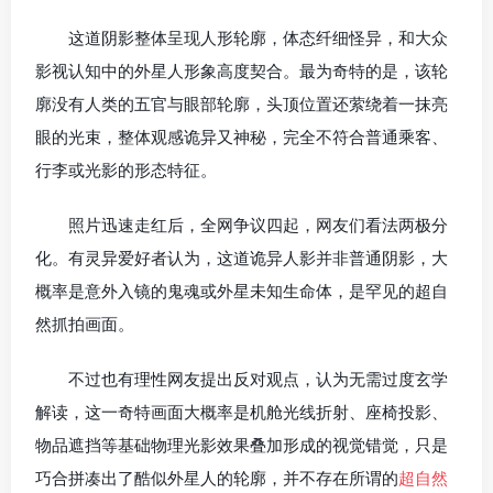
这道阴影整体呈现人形轮廓，体态纤细怪异，和大众
影视认知中的外星人形象高度契合。最为奇特的是，该轮
廓没有人类的五官与眼部轮廓，头顶位置还萦绕着一抹亮
眼的光束，整体观感诡异又神秘，完全不符合普通乘客、
行李或光影的形态特征。
照片迅速走红后，全网争议四起，网友们看法两极分
化。有灵异爱好者认为，这道诡异人影并非普通阴影，大
概率是意外入镜的鬼魂或外星未知生命体，是罕见的超自
然抓拍画面。
不过也有理性网友提出反对观点，认为无需过度玄学
解读，这一奇特画面大概率是机舱光线折射、座椅投影、
物品遮挡等基础物理光影效果叠加形成的视觉错觉，只是
巧合拼凑出了酷似外星人的轮廓，并不存在所谓的
超自然