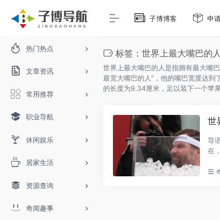
子博博客
申
热门热点
标签：世界上最大嘴巴的
世界上最大嘴巴的人是指拥有最大嘴巴
文章资讯
最宽大嘴巴的人”，他的嘴巴宽度达到了
的长度为9.34厘米，足以装下一个苹果
常用推荐
职业导航
世
休闲娱乐
导
在
实..
居家生活
资源查询
奇闻趣事