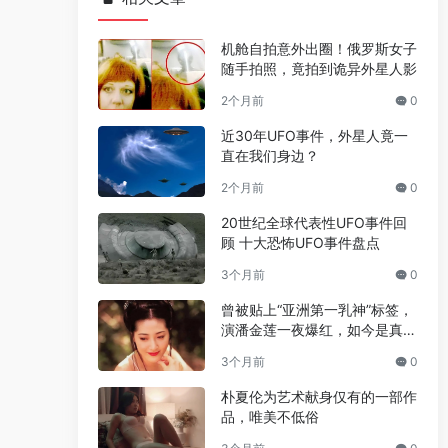
机舱自拍意外出圈！俄罗斯女子
随手拍照，竟拍到诡异外星人影
2个月前
0
近30年UFO事件，外星人竟一
直在我们身边？
2个月前
0
20世纪全球代表性UFO事件回
顾 十大恐怖UFO事件盘点
3个月前
0
曾被贴上“亚洲第一乳神”标签，
演潘金莲一夜爆红，如今是真的
人生赢家
3个月前
0
朴夏伦为艺术献身仅有的一部作
品，唯美不低俗