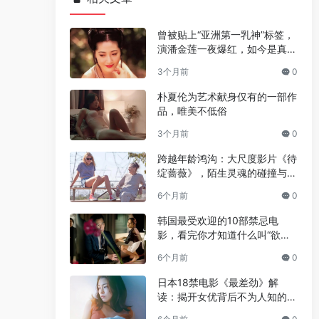
曾被贴上“亚洲第一乳神”标签，
演潘金莲一夜爆红，如今是真的
人生赢家
3个月前
0
朴夏伦为艺术献身仅有的一部作
品，唯美不低俗
3个月前
0
跨越年龄鸿沟：大尺度影片《待
绽蔷薇》，陌生灵魂的碰撞与温
情绽放
6个月前
0
韩国最受欢迎的10部禁忌电
影，看完你才知道什么叫“欲望
与救赎”
6个月前
0
日本18禁电影《最差劲》解
读：揭开女优背后不为人知的人
生褶皱