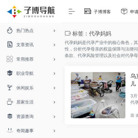
子博博客
申
热门热点
标签：代孕妈妈
代孕妈妈是代孕产业中的核心角色，其
文章资讯
性，分析代孕母亲的权益保障与法律问
条款、代孕风险管理以及社会对代孕母
常用推荐
职业导航
乌
儿
休闲娱乐
3
居家生活
代
诊..
资源查询
奇闻趣事