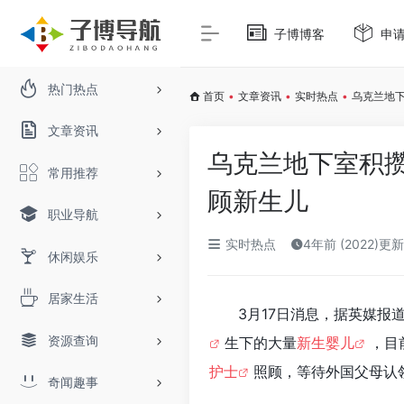
子博博客
申
热门热点
首页
•
文章资讯
•
实时热点
•
乌克兰地
文章资讯
乌克兰地下室积
常用推荐
顾新生儿
职业导航
实时热点
4年前 (2022)更新
休闲娱乐
居家生活
3月17日消息，据英媒报
资源查询
生下的大量
新生婴儿
，目
护士
照顾，等待外国父母认
奇闻趣事