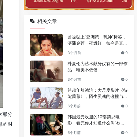
相关文章
曾被贴上“亚洲第一乳神”标签，
演潘金莲一夜爆红，如今是真的
人生赢家
3个月前
0
朴夏伦为艺术献身仅有的一部作
品，唯美不低俗
3个月前
0
跨越年龄鸿沟：大尺度影片《待
绽蔷薇》，陌生灵魂的碰撞与温
情绽放
6个月前
0
大部分
韩国最受欢迎的10部禁忌电
影，看完你才知道什么叫“欲望
息的时
与救赎”
6个月前
0