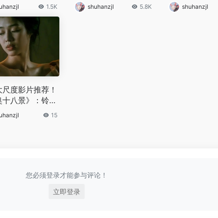
不敢轻易恋爱
多的意义在哪？
吗？
uhanzjl
1.5K
shuhanzjl
5.8K
shuhanzjl
大尺度影片推荐！
奥十八景》：铃木
执导，大奥深闺中
uhanzjl
15
力角逐与情事纠葛
您必须登录才能参与评论！
立即登录