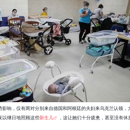
势影响，仅有两对分别来自德国和阿根廷的夫妇来乌克兰认领，
夜以继日地照顾这些
新生儿
，这让她们十分疲惫，甚至没有休