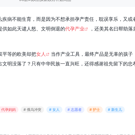
么疾病不能生育，而是因为不想承担孕产责任，耽误享乐，又或
提供如此天谴人怒、文明倒退的
代孕产业
，还美其名曰帮助落
权平等的欧美却把
女人
当作产业工具，最终产品是无辜的孩子
古文明没落了？只有中华民族一直兴旺，还得感谢祖先留下的忠
# 代孕妈妈
# 俄乌冲突
# 女人
# 志愿者
# 护士
# 新生儿