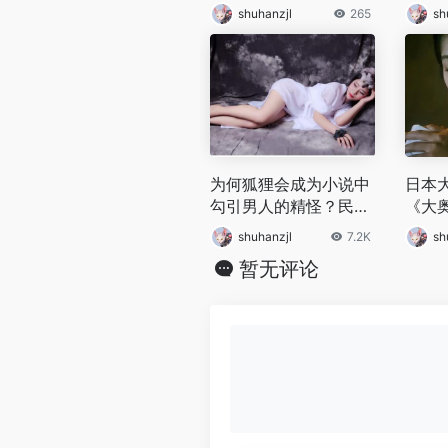
合成年人观看
根本
shuhanzjl
265
sh
为何狐狸会成为小说中
日本
勾引男人的精怪？民间
《大
传说是真的吗？
则文
shuhanzjl
7.2K
sh
的权
暂无评论