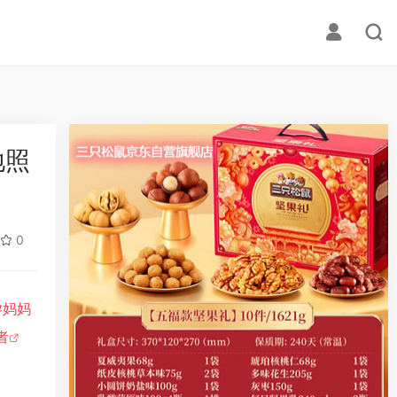
地照
0
孕妈妈
者