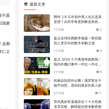
最新文章
者不愿
网传 2.8 亿年前外星人化石是真
是假？从科学角度拆解这条热门
后国家
传言
1个月前
3
盘点全球经典数学难题！那些困
扰人类百年的数学未解之谜
！这都
孝仁义
1个月前
8
盘点 2024 十大离谱奇葩新闻！
国内外魔幻事件一件比一件出人
意料
1个月前
8
机舱自拍意外出圈！俄罗斯女子
随手拍照，竟拍到诡异外星人影
2个月前
11
世间真的有鬼魂存在？十大经典
灵异实验，解锁超自然未解真相