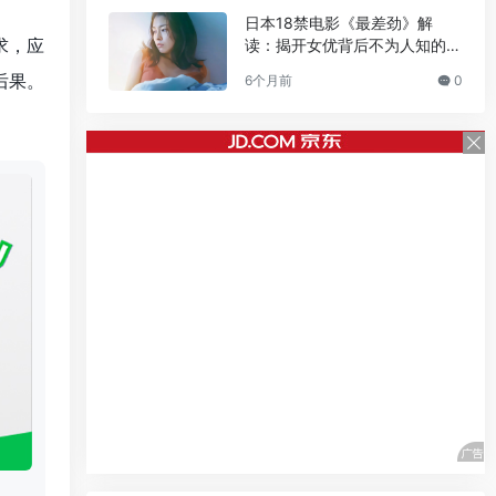
日本18禁电影《最差劲》解
求，应
读：揭开女优背后不为人知的人
生褶皱
后果。
6个月前
0