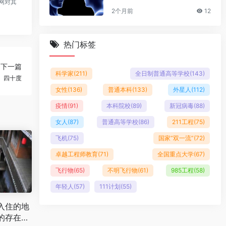
网对其
2个月前
12
热门标签
下一篇
科学家
(211)
全日制普通高等学校
(143)
、四十度
女性
(136)
普通本科
(133)
外星人
(112)
疫情
(91)
本科院校
(89)
新冠病毒
(88)
女人
(87)
普通高等学校
(86)
211工程
(75)
飞机
(75)
国家“双一流”
(72)
卓越工程师教育
(71)
全国重点大学
(67)
飞行物
(65)
不明飞行物
(61)
985工程
(58)
年轻人
(57)
111计划
(55)
入住的地
的存在