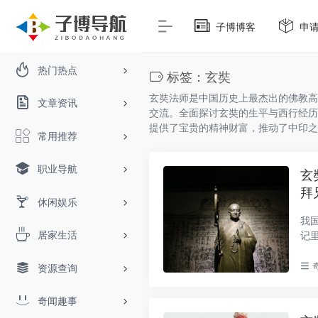
子博博客
申
热门热点
标签：玄奘
玄奘法师是中国历史上最杰出的佛教高
文章资讯
交流。全面探讨玄奘的生平与西行经历
提供了宝贵的精神财富，推动了中印之
常用推荐
职业导航
玄
拜
休闲娱乐
我
居家生活
记
过..
资源查询
奇闻趣事