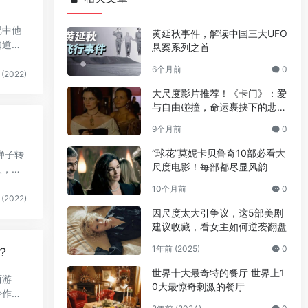
记中他
黄延秋事件，解读中国三大UFO
知道玄
悬案系列之首
6个月前
0
(2022)
大尺度影片推荐！《卡门》：爱
与自由碰撞，命运裹挟下的悲剧
挽歌
9个月前
0
“球花”莫妮卡贝鲁奇10部必看大
蝉子转
尺度电影！每部都尽显风韵
人，而
10个月前
0
(2022)
因尺度太大引争议，这5部美剧
建议收藏，看女主如何逆袭翻盘
1年前 (2025)
0
？
世界十大最奇特的餐厅 世界上1
西游
0大最惊奇刺激的餐厅
少作者