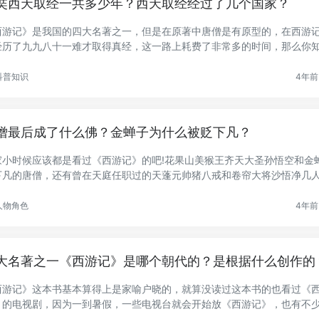
奘西天取经一共多少年？西天取经经过了几个国家？
西游记》是我国的四大名著之一，但是在原著中唐僧是有原型的，在西游
经历了九九八十一难才取得真经，这一路上耗费了非常多的时间，那么你
.
科普知识
4年前 
僧最后成了什么佛？金蝉子为什么被贬下凡？
家小时候应该都是看过《西游记》的吧!花果山美猴王齐天大圣孙悟空和金
下凡的唐僧，还有曾在天庭任职过的天蓬元帅猪八戒和卷帘大将沙悟净几
.
人物角色
4年前 
大名著之一《西游记》是哪个朝代的？是根据什么创作的
西游记》这本书基本算得上是家喻户晓的，就算没读过这本书的也看过《
》的电视剧，因为一到暑假，一些电视台就会开始放《西游记》，也有不
..