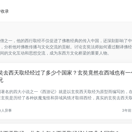
请收录
僧之一，他的西行取经不仅促进了佛教经典的传入中国，还深刻影响了中
，分析他对佛教传播与文化交流的贡献。讨论玄奘法师如何通过翻译佛经
间的文化互动和思想交流，成为东西方文化桥梁的重要人物。
奘去西天取经经过了多少个国家？玄奘竟然在西域也有一
兄
国著名的四大小说之一《西游记》就是以玄奘西天取经为原型而编写的，
里玄奘是历经了各种妖魔鬼怪和异域风情才取得西经，真实的玄奘去西天
.
奇人异事
3年前 