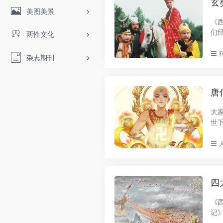
玄
美图美景
《
们
两性文化
奘..
杂志期刊
唐
大
世
其..
四
《
记
和编.