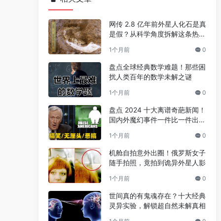
网传 2.8 亿年前外星人化石是真
是假？从科学角度拆解这条热门
传言
1个月前
0
盘点全球经典数学难题！那些困
扰人类百年的数学未解之谜
1个月前
0
盘点 2024 十大离谱奇葩新闻！
国内外魔幻事件一件比一件出人
意料
1个月前
0
机舱自拍意外出圈！俄罗斯女子
随手拍照，竟拍到诡异外星人影
1个月前
0
世间真的有鬼魂存在？十大经典
灵异实验，解锁超自然未解真相