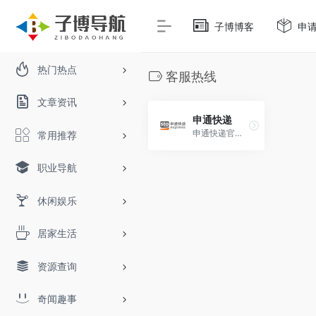
子博博客
申
热门热点
客服热线
文章资讯
申通快递
申通快递官网,申通快递,快递,发快递,快递员,业务员查询,上门取件,在线下单(寄件),申通营业网点查询,快递加盟,单号追踪跟踪查询,投诉电话查询,车辆信息,申通新闻,招聘等服务,全国统一客服热线：95543.
常用推荐
职业导航
休闲娱乐
居家生活
资源查询
奇闻趣事