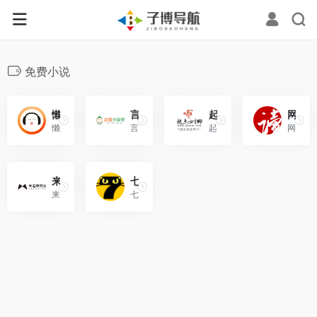
免费小说
懒人听书-懒人畅听
言情小说吧
起点女生网
网易云阅读
懒人畅听是由深圳市懒人在线科技有限公司开发运营的一款移动有声阅读应用！
言情小说吧建立于2005年，言情小说吧隶属北京红袖添香公司，与红袖添香小说网两站互通。
起点女生网成立于2009年11月，其前身是“起点女生频道”，致力于对女性网络原创文学及作者的培养和挖掘。
网易云阅读，是国内移动应用中最大在线书库APP，阅读器覆盖iOS、android、windows等主流平台！
来看中文网
七猫中文网
来看中文网是广大书友最值得收藏的免费小说阅读网，网站收录了当前最火热的免费小说!
七猫中文网与国内各大小说站合作，为小说爱好者提供更多更全的各类免费小说上百万本。