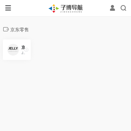
京东零售
京东设计中心
JDR Design 隶属于京东零售集团，专注于无界零售下完美购物体验的设计探索与尝试。