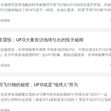
多长期研究异常现象的科学家都对不明飞行物(UFO)的存在毫不怀疑，但
UFO与被神秘化了的UFO是不一样的。在他们看来，所谓“不明飞行物”中的
...
外星探秘
世震惊：UFO大量造访地球引出的惊天秘闻
据这篇报道：全球神秘事件调查 中国多地同现UFO。中新社南京8月23日
颖）近日中国多地观测到同一起UFO影像。根据这篇报道：全球神秘事件调
..
外星探秘
明飞行物的秘密，UFO或是“地球人”所为
今在世界各地频繁出现的UFO事件将百姓的视线与“外星生命”拉到了一起
一定的心理和社会恐慌！难道2012真的是末日说吗？ 暂且不说2012之说
..
外星探秘