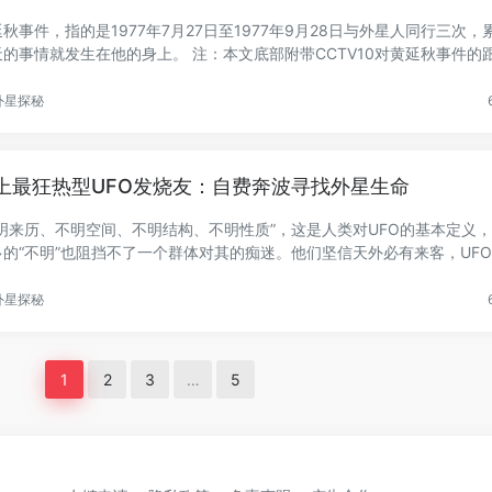
秋事件，指的是1977年7月27日至1977年9月28日与外星人同行三次，
天的事情就发生在他的身上。 注：本文底部附带CCTV10对黄延秋事件的
..
外星探秘
上最狂热型UFO发烧友：自费奔波寻找外星生命
不明来历、不明空间、不明结构、不明性质”，这是人类对UFO的基本定义
多的“不明”也阻挡不了一个群体对其的痴迷。他们坚信天外必有来客，UF
.
外星探秘
1
2
3
…
5