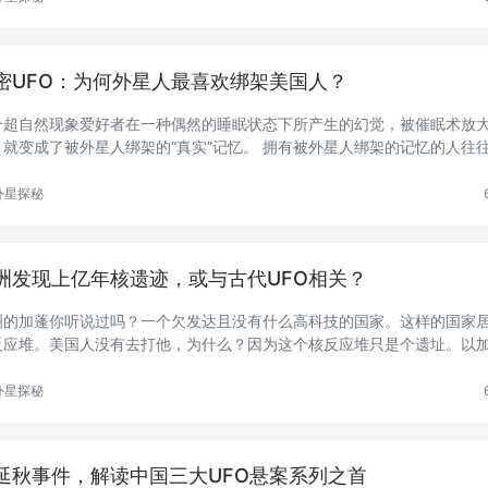
密UFO：为何外星人最喜欢绑架美国人？
个超自然现象爱好者在一种偶然的睡眠状态下所产生的幻觉，被催眠术放
，就变成了被外星人绑架的“真实”记忆。 拥有被外星人绑架的记忆的人往
.
外星探秘
洲发现上亿年核遗迹，或与古代UFO相关？
洲的加蓬你听说过吗？一个欠发达且没有什么高科技的国家。这样的国家
反应堆。美国人没有去打他，为什么？因为这个核反应堆只是个遗址。以
.
外星探秘
延秋事件，解读中国三大UFO悬案系列之首