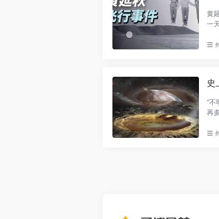
黄延
一
目报.
史
“
再
外..