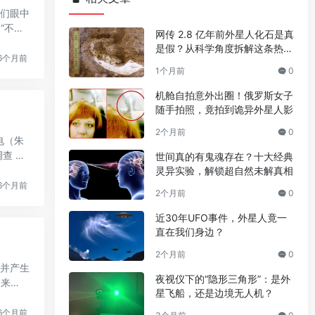
他们眼中
“不
网传 2.8 亿年前外星人化石是真
是假？从科学角度拆解这条热门
6个月前
传言
1个月前
0
机舱自拍意外出圈！俄罗斯女子
随手拍照，竟拍到诡异外星人影
2个月前
0
电（朱
查 中
世间真的有鬼魂存在？十大经典
灵异实验，解锁超自然未解真相
6个月前
2个月前
0
近30年UFO事件，外星人竟一
直在我们身边？
2个月前
0
，并产生
夜视仪下的“隐形三角形”：是外
的来
星飞船，还是边境无人机？
6个月前