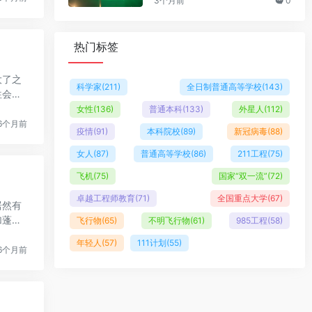
3个月前
0
热门标签
大了之
科学家
(211)
全日制普通高等学校
(143)
往会
女性
(136)
普通本科
(133)
外星人
(112)
6个月前
疫情
(91)
本科院校
(89)
新冠病毒
(88)
女人
(87)
普通高等学校
(86)
211工程
(75)
飞机
(75)
国家“双一流”
(72)
卓越工程师教育
(71)
全国重点大学
(67)
居然有
加蓬的
飞行物
(65)
不明飞行物
(61)
985工程
(58)
年轻人
(57)
111计划
(55)
6个月前