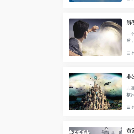
解
一
后
变..
非
非
核
国..
黄