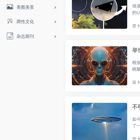
很
美图美景
的
明”，
两性文化
杂志期刊
举
根
晓
国多.
不
如
了
源。.