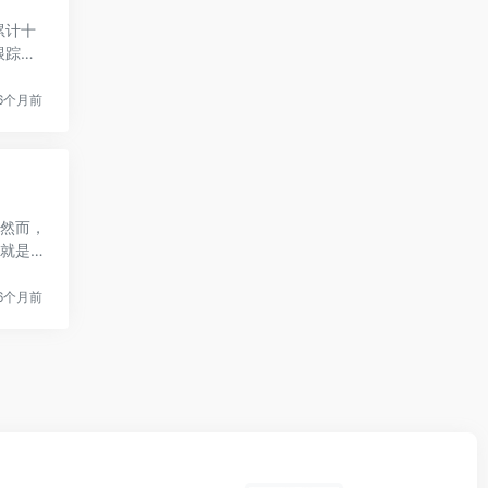
累计十
跟踪节
6个月前
，然而，
O就是
6个月前