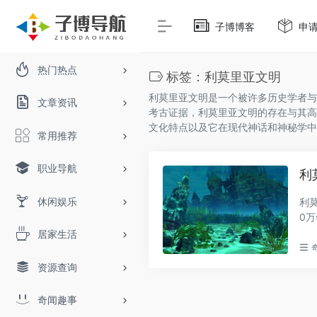
子博博客
申
热门热点
标签：利莫里亚文明
利莫里亚文明是一个被许多历史学者与
文章资讯
考古证据，利莫里亚文明的存在与其高
文化特点以及它在现代神话和神秘学中
常用推荐
职业导航
利
休闲娱乐
利
0
亚..
居家生活
资源查询
奇闻趣事