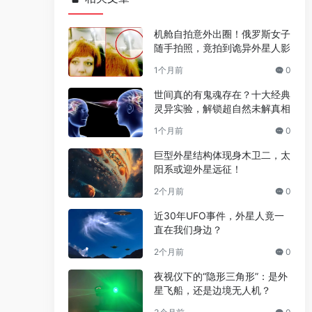
机舱自拍意外出圈！俄罗斯女子
随手拍照，竟拍到诡异外星人影
1个月前
0
世间真的有鬼魂存在？十大经典
灵异实验，解锁超自然未解真相
1个月前
0
巨型外星结构体现身木卫二，太
阳系或迎外星远征！
2个月前
0
近30年UFO事件，外星人竟一
直在我们身边？
2个月前
0
夜视仪下的“隐形三角形”：是外
星飞船，还是边境无人机？