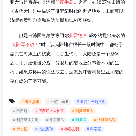
亚大陆是否存在非洲和
印度半岛
之间，在1887年出版的
《古代大陆》中描述了佛罗纪时代的世界地图，上面可以
清晰的看到印度和马达加斯加曾相互联结。
但是当德国气象学家阿尔
弗雷德
·威格纳提出著名的
“
大陆漂移说
”时，认为陆地在很长一段时间中，都处于
漂流在海洋上的状态，而古生代时，大陆还是一个整体，
之后才开始慢慢分裂，分裂后的陆地上分布着不同的生
物，如果威格纳的说法成立，这就意味着利莫里亚大陆的
存在成为了不可能。
# 奇人异事
# 亚特兰蒂斯
# 亚特兰蒂斯文明
# 俄罗斯
# 俄罗斯火星神童
# 利莫里亚人
# 利莫里亚文明
# 印度半岛
# 印度洋
# 大陆漂移说
# 弗雷德
# 火星男孩
# 神秘文明
# 科学家