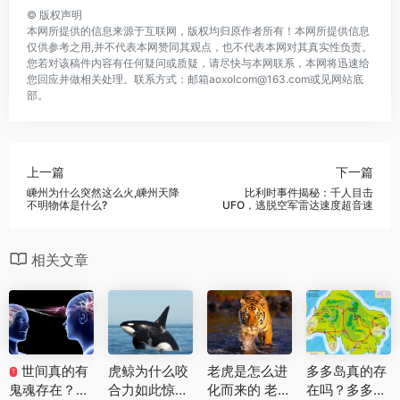
©
版权声明
本网所提供的信息来源于互联网，版权均归原作者所有！本网所提供信息
仅供参考之用,并不代表本网赞同其观点，也不代表本网对其真实性负责。
您若对该稿件内容有任何疑问或质疑，请尽快与本网联系，本网将迅速给
您回应并做相关处理。联系方式：邮箱aoxolcom@163.com或见网站底
部。
上一篇
下一篇
嵊州为什么突然这么火,嵊州天降
比利时事件揭秘：千人目击
不明物体是什么?
UFO，逃脱空军雷达速度超音速
相关文章
世间真的有
虎鲸为什么咬
老虎是怎么进
多多岛真的存
T
鬼魂存在？十
合力如此惊人
化而来的 老虎
在吗？多多岛