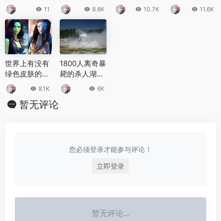
大经典灵异实
虎鲸的咬合力
的繁衍生息有
是什么岛屿？
11
8.8K
10.7K
11.6K
验，解锁超自
达到几吨
哪些特点
然未解真相
世界上有没有
1800人离奇暴
绿色皮肤的
毙的杀人湖怎
人？绿色皮肤
么杀人?杀人
8.1K
6K
的人有哪些生
湖底的致命元
暂无评论
活习惯？
凶是什么？
您必须登录才能参与评论！
立即登录
暂无评论...