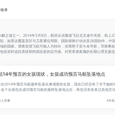
请收录
未解之谜之一。2014年3月8日，航班从吉隆坡飞往北京途中失联，机上2
陷，如雷达覆盖盲区与卫星通信局限。国际搜救行动涉及26国协作，中
域的国家。调查发现飞机可能人为转向，但黑匣子至今未寻获，导致事故
包括实时追踪系统和跨国应急协议升级。对受害者家属的长期心理支援也
航14年预言的女孩现状，女孩成功预言马航坠落地点
经在2014年预言马航最终坠落在柬埔寨的女孩，现在已经没有了关于她的
。这个女孩也在成功预言马航的最终坠落地点后，再也没有发表过其他言
.
奇人异事
4年前 