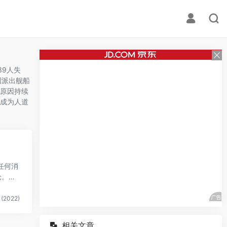
39人失
国派出舰船
原因持续
成为人道
任何消
论。最
(2022)
相关文章