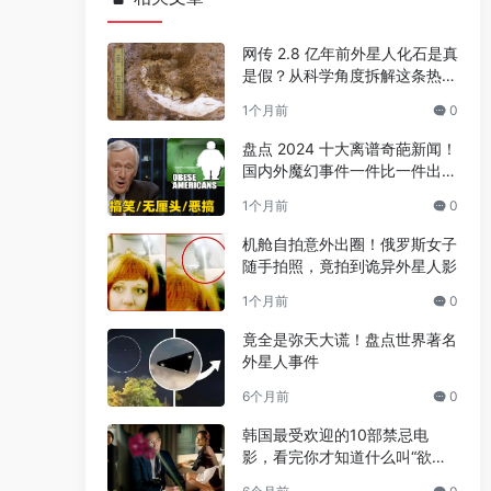
网传 2.8 亿年前外星人化石是真
是假？从科学角度拆解这条热门
传言
1个月前
0
盘点 2024 十大离谱奇葩新闻！
国内外魔幻事件一件比一件出人
意料
1个月前
0
机舱自拍意外出圈！俄罗斯女子
随手拍照，竟拍到诡异外星人影
1个月前
0
竟全是弥天大谎！盘点世界著名
外星人事件
6个月前
0
韩国最受欢迎的10部禁忌电
影，看完你才知道什么叫“欲望
与救赎”