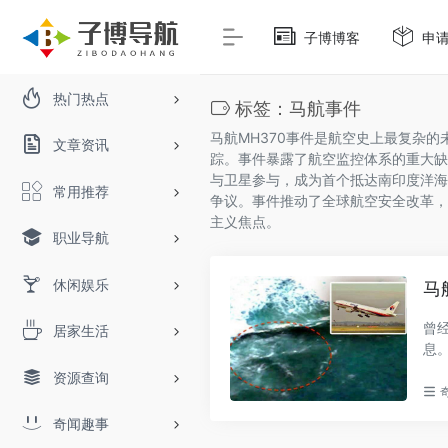
子博博客
申
热门热点
标签：马航事件
马航MH370事件是航空史上最复杂的
文章资讯
踪。事件暴露了航空监控体系的重大缺
与卫星参与，成为首个抵达南印度洋海
常用推荐
争议。事件推动了全球航空安全改革，
主义焦点。
职业导航
休闲娱乐
马
曾
居家生活
息
初..
资源查询
奇闻趣事