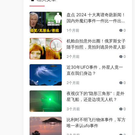
盘点 2024 十大离谱奇葩新闻！
国内外魔幻事件一件比一件出人
意料
1个月前
0
机舱自拍意外出圈！俄罗斯女子
随手拍照，竟拍到诡异外星人影
2个月前
0
近30年UFO事件，外星人竟一
直在我们身边？
2个月前
0
夜视仪下的“隐形三角形”：是外
星飞船，还是边境无人机？
3个月前
0
比利时不明飞行物体事件，军方
唯一承认ufo事件