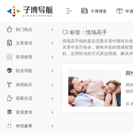
子博博客
申
热门热点
标签：情场高手
情场高手指的是在恋爱关系中拥有出色
文章资讯
关系中游刃有余，拥有丰富的情感智慧
机，运用恰当的方式表达情感、解决冲
常用推荐
职业导航
两
休闲娱乐
两
彼
景..
居家生活
资源查询
奇闻趣事