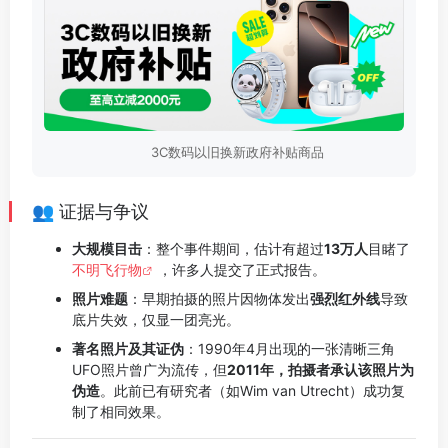
3C数码以旧换新政府补贴商品
👥 证据与争议
大规模目击
：整个事件期间，估计有超过
13万人
目睹了
不明飞行物
，许多人提交了正式报告。
照片难题
：早期拍摄的照片因物体发出
强烈红外线
导致
底片失效，仅显一团亮光。
著名照片及其证伪
：1990年4月出现的一张清晰三角
UFO照片曾广为流传，但
2011年，拍摄者承认该照片为
伪造
。此前已有研究者（如Wim van Utrecht）成功复
制了相同效果。