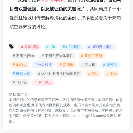
目击双重证据、以及被证伪的关键照片
，共同构成了一个
复杂且难以用传统解释消化的案例，持续激发着关于未知
航空器来源的讨论。
# 外星探秘
# ufo
# UFO事件
# UFO目击事件
# 不明飞行物
# 不明飞行物体事件
# 亚特兰蒂斯
# 地心人
# 外星科技
# 探测器
# 无人机
# 无线电
# 未解之谜
# 比利时不明飞行物体事件
# 雷达
# 飞机
# 飞行物
# 飞行能力
©
版权声明
本网所提供的信息来源于互联网，版权均归原作者所有！本网所提供信息
仅供参考之用,并不代表本网赞同其观点，也不代表本网对其真实性负责。
您若对该稿件内容有任何疑问或质疑，请尽快与本网联系，本网将迅速给
您回应并做相关处理。联系方式：邮箱aoxolcom@163.com或见网站底
部。