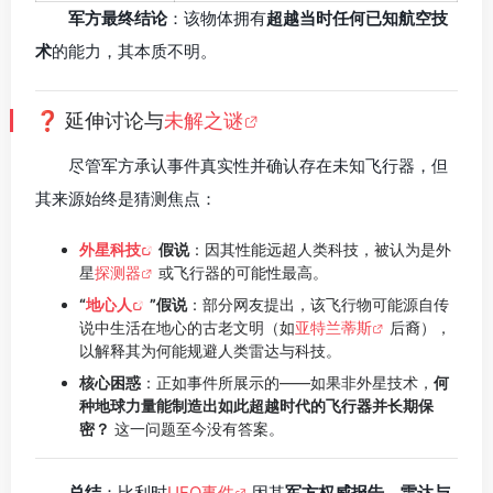
军方最终结论
：该物体拥有
超越当时任何已知航空技
术
的能力，其本质不明。
❓ 延伸讨论与
未解之谜
尽管军方承认事件真实性并确认存在未知飞行器，但
其来源始终是猜测焦点：
外星科技
假说
：因其性能远超人类科技，被认为是外
星
探测器
或飞行器的可能性最高。
“
地心人
”假说
：部分网友提出，该飞行物可能源自传
说中生活在地心的古老文明（如
亚特兰蒂斯
后裔），
以解释其为何能规避人类雷达与科技。
核心困惑
：正如事件所展示的——如果非外星技术，
何
种地球力量能制造出如此超越时代的飞行器并长期保
密？
这一问题至今没有答案。
总结
：比利时
UFO事件
因其
军方权威报告、雷达与