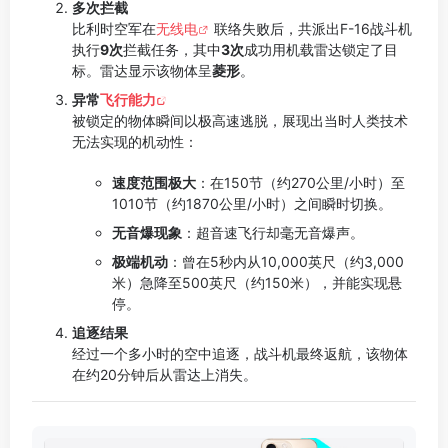
多次拦截
比利时空军在
无线电
联络失败后，共派出F-16战斗机
执行
9次
拦截任务，其中
3次
成功用机载雷达锁定了目
标。雷达显示该物体呈
菱形
。
异常
飞行能力
被锁定的物体瞬间以极高速逃脱，展现出当时人类技术
无法实现的机动性：
速度范围极大
：在150节（约270公里/小时）至
1010节（约1870公里/小时）之间瞬时切换。
无音爆现象
：超音速飞行却毫无音爆声。
极端机动
：曾在5秒内从10,000英尺（约3,000
米）急降至500英尺（约150米），并能实现悬
停。
追逐结果
经过一个多小时的空中追逐，战斗机最终返航，该物体
在约20分钟后从雷达上消失。