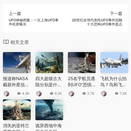
上一篇
下一篇
UFO神秘档案：一次上海UFO事
20世纪全球代表性UFO事件回顾
件机密曝光
十大恐怖UFO事件盘点
相关文章
报道称NASA
四大超级古大
25名宇航员遇
飞机为什么怕
截获外星信号
陆分别是什么
到UFO“恐惧”
鸟？鸟和飞机
地外生物来自
这些地方还存
使美苏30年没
相撞的能量有
4.9K
6.2K
2.7K
7.3K
火星是真的
在于世界上吗
有再登月
多大？
吗？
消失的亚特兰
诡异西地中海