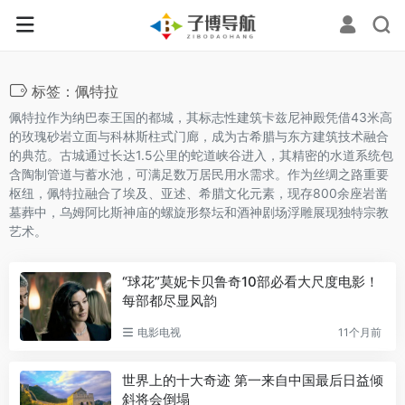
标签：佩特拉
佩特拉作为纳巴泰王国的都城，其标志性建筑卡兹尼神殿凭借43米高
的玫瑰砂岩立面与科林斯柱式门廊，成为古希腊与东方建筑技术融合
的典范。古城通过长达1.5公里的蛇道峡谷进入，其精密的水道系统包
含陶制管道与蓄水池，可满足数万居民用水需求。作为丝绸之路重要
枢纽，佩特拉融合了埃及、亚述、希腊文化元素，现存800余座岩凿
墓葬中，乌姆阿比斯神庙的螺旋形祭坛和酒神剧场浮雕展现独特宗教
艺术。
“球花”莫妮卡贝鲁奇10部必看大尺度电影！
每部都尽显风韵
电影电视
11个月前
世界上的十大奇迹 第一来自中国最后日益倾
斜将会倒塌