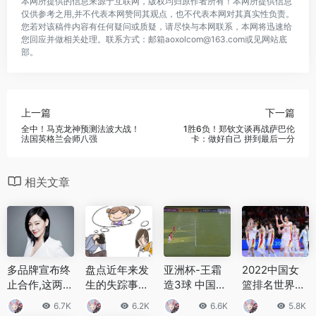
本网所提供的信息来源于互联网，版权均归原作者所有！本网所提供信息
仅供参考之用,并不代表本网赞同其观点，也不代表本网对其真实性负责。
您若对该稿件内容有任何疑问或质疑，请尽快与本网联系，本网将迅速给
您回应并做相关处理。联系方式：邮箱aoxolcom@163.com或见网站底
部。
上一篇
下一篇
全中！马克龙神预测法波大战！
1胜6负！郑钦文谈再战萨巴伦
法国英格兰会师八强
卡：做好自己 拼到最后一分
相关文章
多品牌宣布终
盘点近年来发
亚洲杯-王霜
2022中国女
止合作,这两家
生的失踪事件
造3球 中国女
篮排名世界第
直接刚,小S回
韩国抓青蛙失
足3-1逆转越
几 FIBA国际
6.7K
6.2K
6.6K
5.8K
应要静静
踪少年遗骨被
南晋级世界杯
篮联更新了女