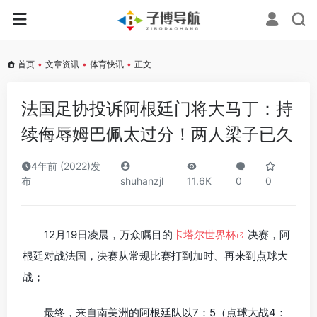
首页
•
文章资讯
•
体育快讯
•
正文
法国足协投诉阿根廷门将大马丁：持
续侮辱姆巴佩太过分！两人梁子已久
4年前 (2022)发
布
shuhanzjl
11.6K
0
0
12月19日凌晨，万众瞩目的
卡塔尔世界杯
决赛，阿
根廷对战法国，决赛从常规比赛打到加时、再来到点球大
战；
最终，来自南美洲的阿根廷队以7：5（点球大战4：