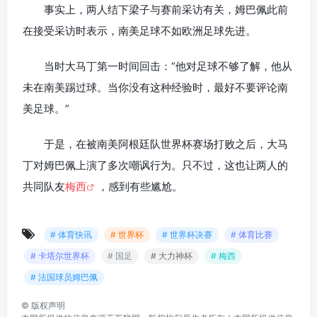
事实上，两人结下梁子与赛前采访有关，姆巴佩此前
在接受采访时表示，南美足球不如欧洲足球先进。
当时大马丁第一时间回击：“他对足球不够了解，他从
未在南美踢过球。当你没有这种经验时，最好不要评论南
美足球。”
于是，在被南美阿根廷队世界杯赛场打败之后，大马
丁对姆巴佩上演了多次嘲讽行为。只不过，这也让两人的
共同队友
梅西
，感到有些尴尬。
# 体育快讯
# 世界杯
# 世界杯决赛
# 体育比赛
# 卡塔尔世界杯
# 国足
# 大力神杯
# 梅西
# 法国球员姆巴佩
©
版权声明