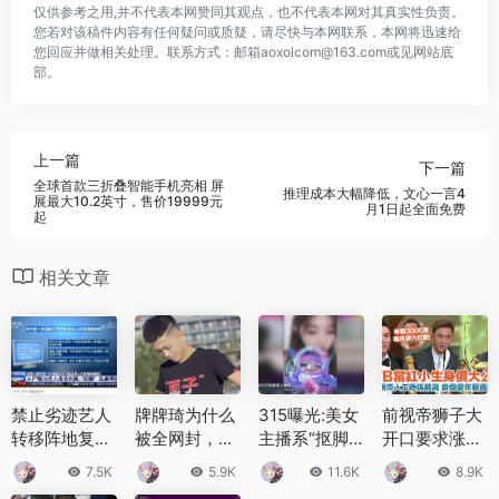
仅供参考之用,并不代表本网赞同其观点，也不代表本网对其真实性负责。
您若对该稿件内容有任何疑问或质疑，请尽快与本网联系，本网将迅速给
您回应并做相关处理。联系方式：邮箱aoxolcom@163.com或见网站底
部。
上一篇
下一篇
全球首款三折叠智能手机亮相 屏
推理成本大幅降低，文心一言4
展最大10.2英寸，售价19999元
月1日起全面免费
起
相关文章
禁止劣迹艺人
牌牌琦为什么
315曝光:美女
前视帝狮子大
转移阵地复
被全网封，牌
主播系“抠脚
开口要求涨薪
出！中宣部印
牌琦被全网封
大汉” 背后详
至500万疑遭
7.5K
5.9K
11.6K
8.9K
发重要通知
的原因是什么
情曝光
黑，面临中年