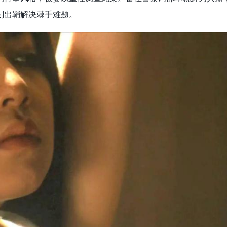
刻出鞘解决棘手难题。