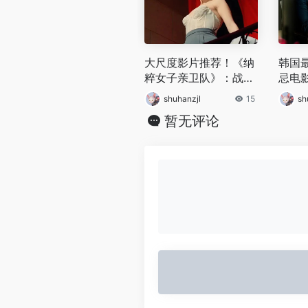
大尺度影片推荐！《纳
韩国
粹女子亲卫队》：战争
忌电
阴霾下，欲望与命运的
什么叫
shuhanzjl
15
sh
血色挽歌
暂无评论