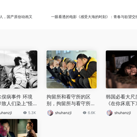
人，国产原创动画又
一眼看透的电影《感受大海的时刻》：青春与欲望交
水俣病事件 环境
拘留所和看守所的区
韩国必看大尺
导致人们染上“怪
别，拘留所与看守所有
《在你床底下
很多不同
《门锁》， 
uhanzjl
5.3K
shuhanzjl
6.6K
shuhanzjl
必看