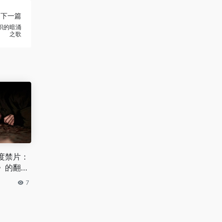
下一篇
织的暗涌
之歌
度禁片：
》的翻版
独居女性
7