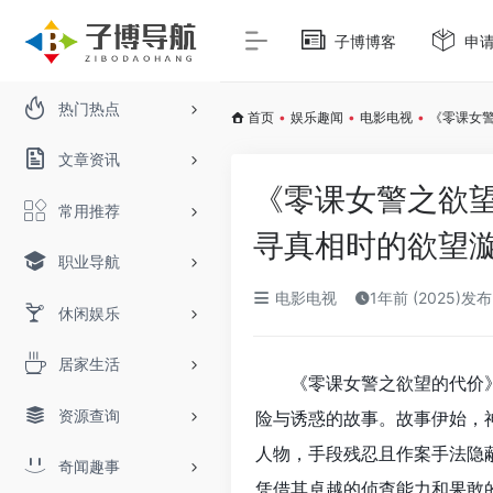
子博博客
申
热门热点
首页
•
娱乐趣闻
•
电影电视
•
《零课女
文章资讯
《零课女警之欲
常用推荐
寻真相时的欲望
职业导航
电影电视
1年前 (2025)发布
休闲娱乐
居家生活
《零课女警之欲望的代价
资源查询
险与诱惑的故事。故事伊始，
人物，手段残忍且作案手法隐蔽
奇闻趣事
凭借其卓越的侦查能力和果敢