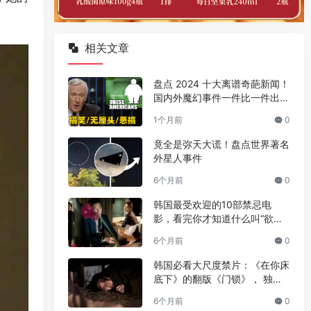
相关文章
盘点 2024 十大离谱奇葩新闻！
国内外魔幻事件一件比一件出人
意料
1个月前
0
竟全是弥天大谎！盘点世界著名
外星人事件
6个月前
0
韩国最受欢迎的10部禁忌电
影，看完你才知道什么叫“欲望
与救赎”
6个月前
0
韩国必看大尺度禁片：《在你床
底下》的翻版《门锁》， 独居
女性必看
6个月前
0