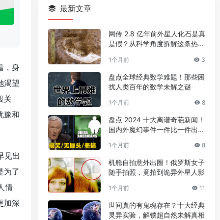
最新文章
网传 2.8 亿年前外星人化石是真
是假？从科学角度拆解这条热门
传言
1个月前
3
着，身
盘点全球经典数学难题！那些困
她渴望
扰人类百年的数学未解之谜
段关
1个月前
8
犹豫和
盘点 2024 十大离谱奇葩新闻！
国内外魔幻事件一件比一件出人
意料
1个月前
8
早见出
机舱自拍意外出圈！俄罗斯女子
是为了
随手拍照，竟拍到诡异外星人影
人情
1个月前
11
更加深
世间真的有鬼魂存在？十大经典
灵异实验，解锁超自然未解真相