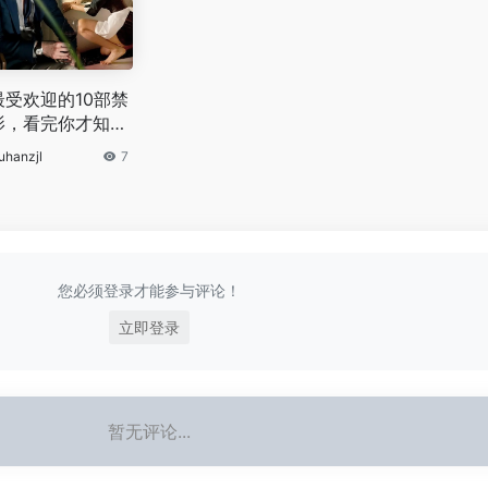
最受欢迎的10部禁
影，看完你才知道
“欲望与救赎”
uhanzjl
7
您必须登录才能参与评论！
立即登录
暂无评论...