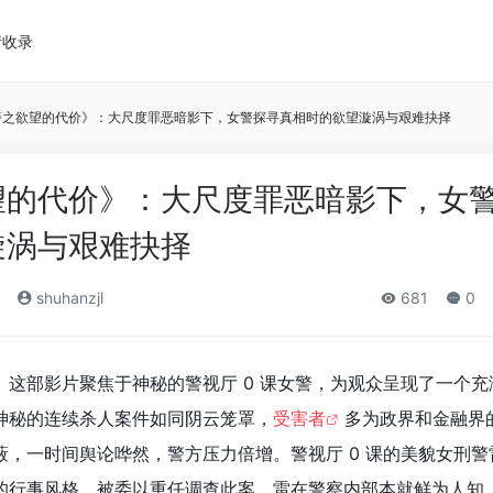
请收录
警之欲望的代价》：大尺度罪恶暗影下，女警探寻真相时的欲望漩涡与艰难抉择
望的代价》：大尺度罪恶暗影下，女
漩涡与艰难抉择
shuhanzjl
681
0
》这部影片聚焦于神秘的警视厅 0 课女警，为观众呈现了一个充
神秘的连续杀人案件如同阴云笼罩，
受害者
多为政界和金融界
，一时间舆论哗然，警方压力倍增。警视厅 0 课的美貌女刑警
的行事风格，被委以重任调查此案。雷在警察内部本就鲜为人知