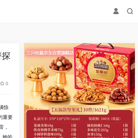
警探
0
满惊
的重要
雷，
，她的