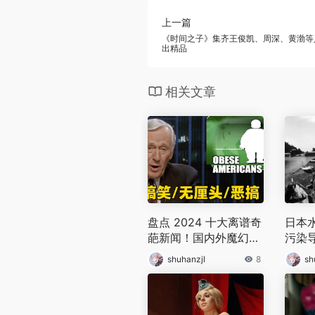
上一篇
《时间之子》集齐王俊凯、周深、黄渤等
出精品
相关文章
盘点 2024 十大离谱奇
日本
葩新闻！国内外魔幻事
污染
件一件比一件出人意料
病”
shuhanzjl
8
sh