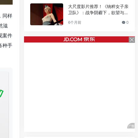
大尺度影片推荐！《纳粹女子亲
卫队》：战争阴霾下，欲望与命
，同样
运的血色挽歌
6个月前
0
然滋
现案件
各种手