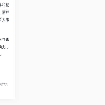
体和精
，雷凭
杀人事
追寻真
动力，
。
网对其