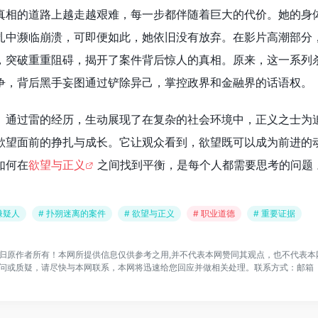
真相的道路上越走越艰难，每一步都伴随着巨大的代价。她的身
扎中濒临崩溃，可即便如此，她依旧没有放弃。在影片高潮部分
，突破重重阻碍，揭开了案件背后惊人的真相。原来，这一系列
争，背后黑手妄图通过铲除异己，掌控政界和金融界的话语权。
》通过雷的经历，生动展现了在复杂的社会环境中，正义之士为
欲望面前的挣扎与成长。它让观众看到，欲望既可以成为前进的
如何在
欲望与正义
之间找到平衡，是每个人都需要思考的问题 
嫌疑人
# 扑朔迷离的案件
# 欲望与正义
# 职业道德
# 重要证据
归原作者所有！本网所提供信息仅供参考之用,并不代表本网赞同其观点，也不代表本
问或质疑，请尽快与本网联系，本网将迅速给您回应并做相关处理。联系方式：邮箱