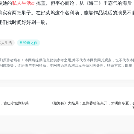
被她的
私人生活
掩盖。但平心而论，从《海王》里霸气的海后
确实有两把刷子。在好莱坞这个名利场，能靠作品说话的演员不
迷们找时间好好刷一刷。
 私人生活
# 经典之作
归原作者所有！本网所提供信息仅供参考之用,并不代表本网赞同其观点，也不代表本
问或质疑，请尽快与本网联系，本网将迅速给您回应并做相关处理。联系方式：邮箱
影，古巴小城到好莱
《藏海传》大结局：直到香暗荼离开，才明白冬夏，