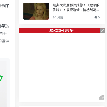
瑞典大尺度影片推荐！《嫩草的
看到了
香味》：欲望边缘，情感纠葛下
的爱欲探索
8个月前
0
饰演的
凶手
得淋漓