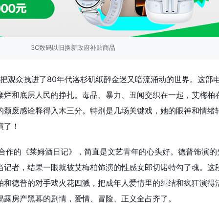
3C数码以旧换新政府补贴商品
接把观众拽进了80年代洛杉矶纸醉金迷又暗流涌动的世界。这部
糜烂和底层人民的挣扎。毒品、暴力、丑闻交织在一起，艾梅柏
的颓废感诠释得入木三分。特别是几场关键戏，她的眼神和情绪
演了！
普合作的《莱姆酒日记》，简直是文艺青年的心头好。德普饰演的
当记者，结果一眼就被艾梅柏饰演的性感女郎切诺特勾了魂。这
柏和德普的对手戏火花四溅，把成年人爱情里的纠结和疯狂演得
揭露房产黑幕的剧情，爱情、冒险、正义全占齐了。