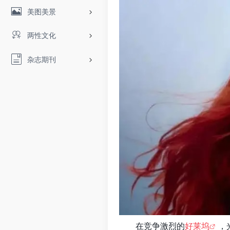
美图美景
两性文化
杂志期刊
在竞争激烈的
好莱坞
，