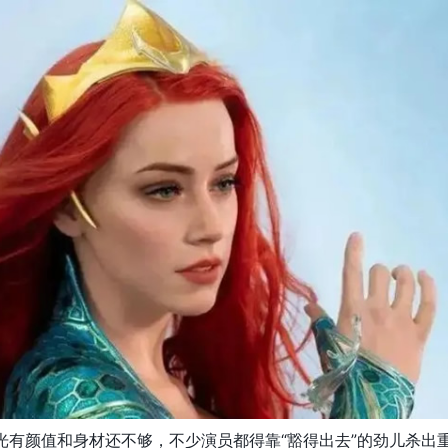
光有颜值和身材还不够，不少演员都得靠“豁得出去”的劲儿杀出