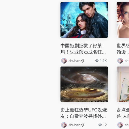
中国短剧拯救了好莱
世界
坞！失业演员成名狂
翰逊
赚，全球都为霸总疯狂
裂！
shuhanzjl
1.4K
sh
史上最狂热型UFO发烧
盘点
友：自费奔波寻找外星
兽 
生命
要特
shuhanzjl
12
sh