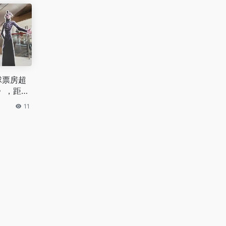
球票房超
》，距离
亿美元
11