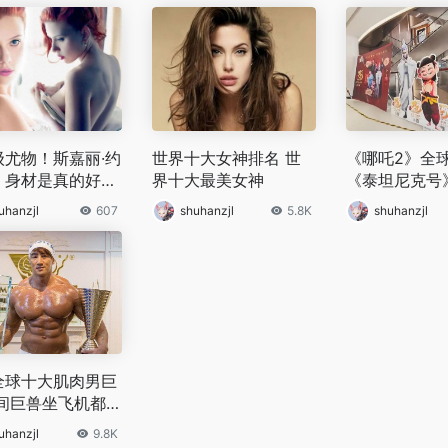
级尤物！斯嘉丽·约
世界十大女神排名 世
《哪吒2》全
，身材是真的好炸
界十大最美女神
《泰坦尼克号
第三名不到1
uhanzjl
607
shuhanzjl
5.8K
shuhanzjl
全球十大肌肉男巨
人间巨兽坐飞机都
定款
uhanzjl
9.8K