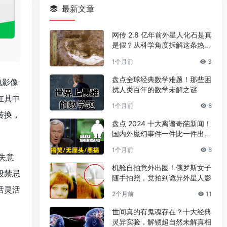
最新文章
网传 2.8 亿年前外星人化石是真
是假？从科学角度拆解这条热门
传言
1个月前
3
盘点全球经典数学难题！那些困
电影像
扰人类百年的数学未解之谜
在其中
1个月前
8
转换，
盘点 2024 十大离谱奇葩新闻！
国内外魔幻事件一件比一件出人
意料
1个月前
8
失意
机舱自拍意外出圈！俄罗斯女子
段禁忌
随手拍照，竟拍到诡异外星人影
活灵活
2个月前
11
世间真的有鬼魂存在？十大经典
灵异实验，解锁超自然未解真相