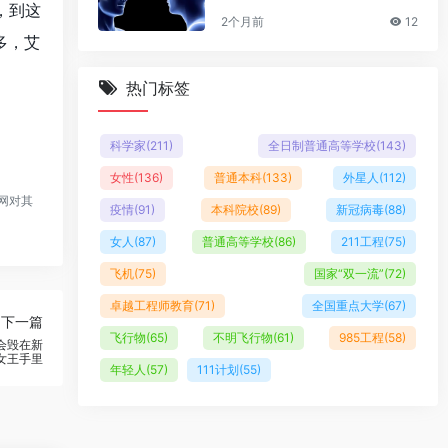
，到这
2个月前
12
多，艾
热门标签
科学家
(211)
全日制普通高等学校
(143)
女性
(136)
普通本科
(133)
外星人
(112)
网对其
疫情
(91)
本科院校
(89)
新冠病毒
(88)
女人
(87)
普通高等学校
(86)
211工程
(75)
飞机
(75)
国家“双一流”
(72)
卓越工程师教育
(71)
全国重点大学
(67)
下一篇
飞行物
(65)
不明飞行物
(61)
985工程
(58)
会毁在新
女王手里
年轻人
(57)
111计划
(55)