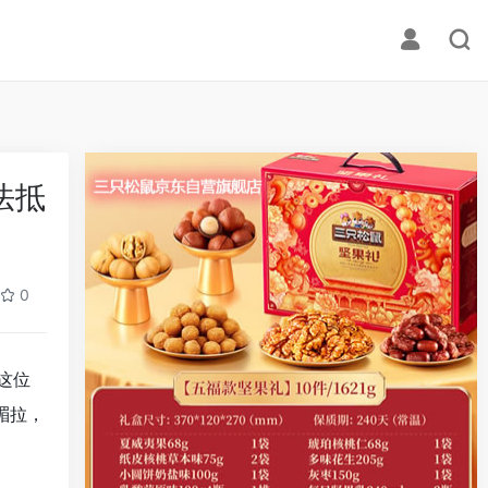
法抵
0
这位
湄拉，