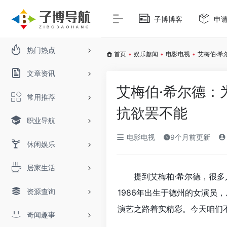
子博博客
申
热门热点
首页
•
娱乐趣闻
•
电影电视
•
艾梅伯·
文章资讯
艾梅伯·希尔德：
常用推荐
抗欲罢不能
职业导航
电影电视
9个月前更新
休闲娱乐
居家生活
提到艾梅柏·希尔德，很
资源查询
1986年出生于德州的女演员
演艺之路着实精彩。今天咱们
奇闻趣事