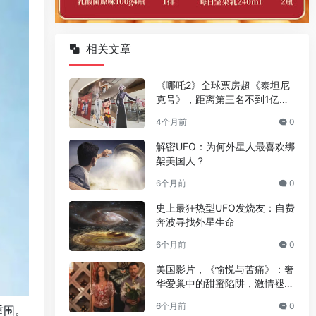
相关文章
《哪吒2》全球票房超《泰坦尼
克号》，距离第三名不到1亿美
元
4个月前
0
解密UFO：为何外星人最喜欢绑
架美国人？
6个月前
0
史上最狂热型UFO发烧友：自费
奔波寻找外星生命
6个月前
0
美国影片，《愉悦与苦痛》：奢
华爱巢中的甜蜜陷阱，激情褪去
后的挣扎逃离
6个月前
0
重围。