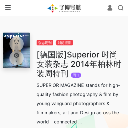
杂志期刊
时尚摄影
0
[德国版]Superior 时尚
女装杂志 2014年柏林时
7
装周特刊
周刊
SUPERIOR MAGAZINE stands for high-
quality fashion photography & film by
young vanguard photographers &
filmmakers, art and Design across the
world – connected ...