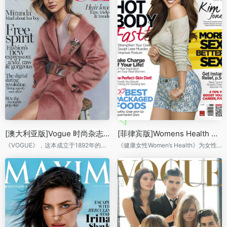
[澳大利亚版]Vogue 时尚杂志 2014年7月刊
[菲律宾版]Womens Health 健康女性 2014年7月刊
《VOGUE》，这本成立于1892年的杂志是世界上历史悠久广受尊崇的一本时尚类杂志。杂志内容涉及时装、化妆、美容、健康、娱乐和艺术等各个方面，是一本综合性时尚生活杂志。
《健康女性Women’s Health》为女性读者呈献涵盖健康、美容、生活、两性与情感以及饮食与营养等诸多内容。