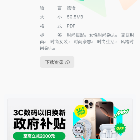
语言
德语
大小
50.5MB
格式
PDF
标签
时尚摄影
女性时尚杂志
家居时
尚
时尚女装
时尚杂志
时尚生活
风格时
尚杂志
下载资源