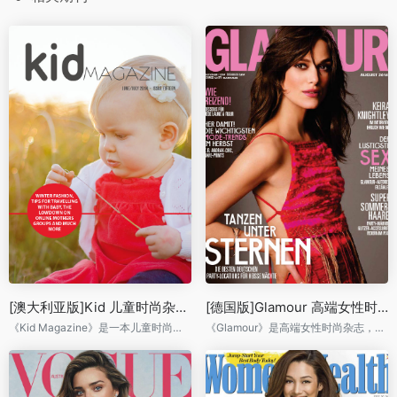
[澳大利亚版]Kid 儿童时尚杂志 2014年6-7月刊N15
[德国版]Glamour 高端女性时尚杂志 2014年8月刊
《Kid Magazine》是一本儿童时尚杂志。当我们长大了我们将会为你带来越来越多的独家提供和内容。别忘了分享这个发行物给你的家人、朋友、同事和任何时髦的妈妈(别忘记爸爸),我们不希望他们错过!美丽、时尚、健康、孩子,小兄弟,婴儿,母亲、父亲、父母、风格、趋势、奖品、名人。《Kid Magazine》是月刊时尚,潮流,健康和美容出版为妈妈出版的风格时尚杂志。
《Glamour》是高端女性时尚杂志，以其独特的编辑理念与视角报道时装、美容、名流及跟女性生活息息相关的一切。