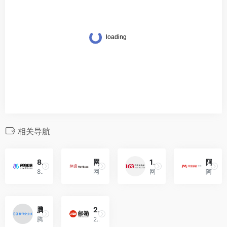
相关导航
88完美邮箱
网易
163免费邮箱
阿里邮箱个人版
88完美邮箱(www.88.com)是一款专注于沟通的免费电子办公邮箱,致力于打造新一代中国个人免费邮箱,88.com是中国人都喜欢的吉祥域名,88蕴含着“财富、幸运、美好”等寓意,拥有一个@88.com的好名字商务邮箱,将是陪伴您一生的财富,陪伴您一生的幸运,陪伴您一生的美好
网易是中国领先的互联网技术公司，为用户提供免费邮箱、游戏、搜索引擎服务，开设新闻、娱乐、体育等30多个内容频道，及博客、视频、论坛等互动交流，网聚人的力量。
网易163免费邮箱--中文邮箱第一品牌。容量自动翻倍,支持50兆附件,免费开通手机号码邮箱赠送3G超大附件服务。
阿里邮箱是阿里云基于飞天平台自主研发的云原生分布式邮箱系统。
腾讯企业邮箱
21CN免费邮箱
腾讯企业邮箱，唯一可以在微信中收发邮件的企业邮箱。购买收费版企业邮箱，免费赠送域名。每帐号每年100元起，多重优惠折扣，企业邮箱限时免费试用中。
21CN免费邮箱--中文电子邮箱著名品牌之一。大容量，免费开通手机号码邮，10G超大空间。支持PC、手机、平板的客户端收发电子邮件。