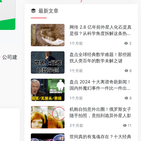
最新文章
网传 2.8 亿年前外星人化石是真
是假？从科学角度拆解这条热门
传言
1个月前
3
盘点全球经典数学难题！那些困
公司建
扰人类百年的数学未解之谜
1个月前
8
盘点 2024 十大离谱奇葩新闻！
国内外魔幻事件一件比一件出人
意料
1个月前
8
机舱自拍意外出圈！俄罗斯女子
随手拍照，竟拍到诡异外星人影
2个月前
11
世间真的有鬼魂存在？十大经典