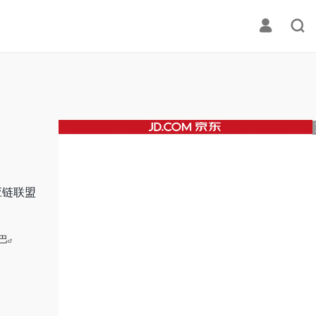
应链联盟
巴