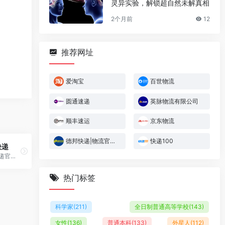
灵异实验，解锁超自然未解真相
2个月前
12
推荐网址
爱淘宝
百世物流
圆通速递
英脉物流有限公司
顺丰速运
京东物流
德邦快递|物流官方网站
快递100
快递
申通快递官网,申通快递,快递,发快递,快递员,业务员查询,上门取件,在线下单(寄件),申通营业网点查询,快递加盟,单号追踪跟踪查询,投诉电话查询,车辆信息,申通新闻,招聘等服务,全国统一客服热线：95543.
热门标签
科学家
(211)
全日制普通高等学校
(143)
女性
(136)
普通本科
(133)
外星人
(112)