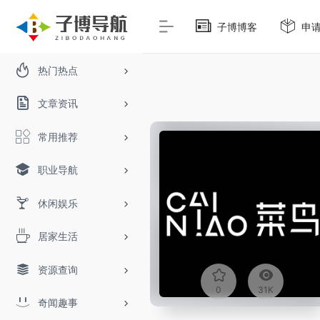
子博博客
申
热门热点
文章资讯
常用推荐
职业导航
休闲娱乐
居家生活
资源查询
0
31K
奇闻趣事