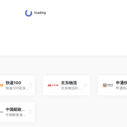
快递100
京东物流
申通
快递100是深圳前海百递网络有限公司旗下快递物流信息服务平台。
京东物流向您提供仓配服务、快递快运服务、大件服务、冷链服务、跨境服务。
中国邮政速递物流
中国邮政速递物流股份有限公司隶属于中国邮政集团有限公司，主要经营国内速递、国际速递、合同物流等