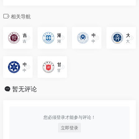
相关导航
吉林艺术学院（Jilin University of Arts）
湖北民族大学（Hubei Minzu University）
中国人民公安大学（People’s Public Security University of China）
大连外国语大学（Dalian University of Foreign Languages）
吉林艺术学院，简称“吉艺”，...
湖北民族大学由湖北省教育厅主管，是一所经教育部批准，以本科教育为主的省属普通本科院校。
中国人民公安大学位于北京市，登记地址为北京市西城区木樨地南里1号。是中华人民共和国公安部直属普通高等学校暨公安部高级警官学院。
大连外国语大学是一所以外语为主，拥有文学、经济学、管理学、工学、法学、艺术学等学科的多科性外国语大学。
中国科学院大学（University of Chinese Academy of Sciences）
甘肃政法大学（Gansu University of Political Science and Law）
中国科学院大学，主校区位于北京市，是由国家举办、中国科学院主管的全日制普通高等学校。
甘肃政法大学位于甘肃省兰州市。由甘肃省人民政府举办、教育部批准的省属普通高等学校。
暂无评论
您必须登录才能参与评论！
立即登录