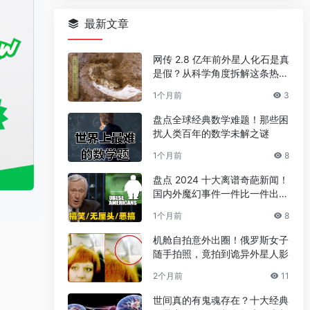
最新文章
网传 2.8 亿年前外星人化石是真
是假？从科学角度拆解这条热门
传言
1个月前
3
盘点全球经典数学难题！那些困
扰人类百年的数学未解之谜
1个月前
8
盘点 2024 十大离谱奇葩新闻！
国内外魔幻事件一件比一件出人
意料
1个月前
8
机舱自拍意外出圈！俄罗斯女子
随手拍照，竟拍到诡异外星人影
2个月前
11
世间真的有鬼魂存在？十大经典