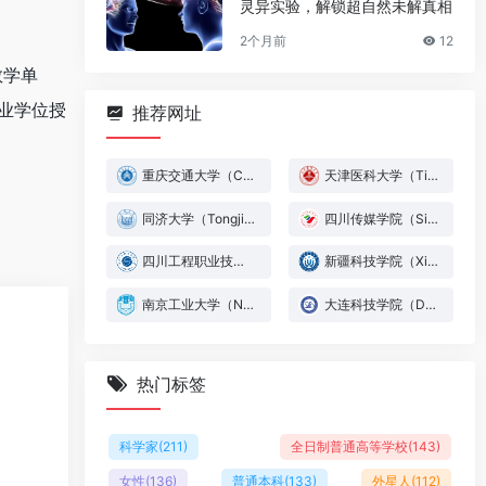
灵异实验，解锁超自然未解真相
2个月前
12
教学单
专业学位授
推荐网址
重庆交通大学（Chongqing Jiaotong University）
天津医科大学（Tianjin Medical University）
同济大学（Tongji University）
四川传媒学院（Sichuan University of Media and Communications）
四川工程职业技术大学（Sichuan Polytechnic University）
新疆科技学院（Xinjiang College of Science & Technology）
南京工业大学（Nanjing Tech University）
大连科技学院（Dalian University of Science and Technology）
热门标签
科学家
(211)
全日制普通高等学校
(143)
女性
(136)
普通本科
(133)
外星人
(112)