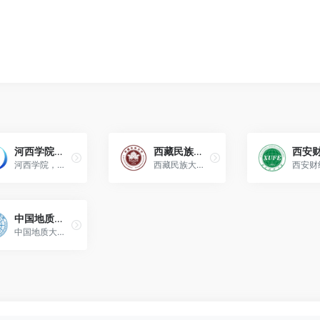
河西学院（HeXi University）
西藏民族大学（Xizang Minzu University）
河西学院，位于甘肃省张掖市，是甘肃省属普通本科院校。
西藏民族大学是西藏自治区人民政府与中华人民共和国国家民族事务委员会共建高校。
中国地质大学（武汉）（China University of Geosciences，缩写CUG）
中国地质大学（武汉）是由教育部主管，国务院教育行政部门与国土资源部门、湖北省人民政府合作共建的全日制高校。