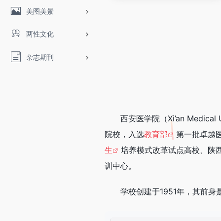
美图美景
两性文化
杂志期刊
西安医学院（Xi’an Medi
院校，入选
教育部
第一批卓越
生
培养模式改革试点高校、陕西
训中心。
学校创建于1951年，其前