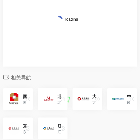
相关导航
国家开发银行
北京农商银行
大连银行（Bank Of Dalian）
中国民生银行
国家开发银行是中央金融企业， 成立于1994年，是直属国务院领导的政策性银行。2008年12月改制为国家开发银行股份有限公司。2015年3月，国务院明确国开行定位为开发性金融机构。
北京农商银行改制成立于2005年10月19日，是国务院首家批准组建的省级股份制农村商业银行。目前，北京农商银行拥有694家网点，居北京市各银行机构之首，是唯一一家金融服务覆盖全市所有182个乡镇的金融机构。
大连银行是经中国银监会批准设立的股份制商业银行，其前身大连市商业银行于1998年3月28日成立。
民生银行,中国民生银行,民生银行官方网站,民生银行官网,民生官网,民生官方网站,China Minsheng Bank,CMBC,商贷通,商隆卡,小微宝,消费贷,网上银行,电话银行,手机银行,民生银行手机银行,个人手机银行,小微手机银行,信用卡手机银行,企业手机银行,电话银行,微信银行,跨行资金归集,信用卡,民生信用卡,民生银行信用卡,储蓄,贷款, 汇款,存贷合一卡,客户服务,95568,4008695568,证券,基金,理财,黄金,商城,积分商城,信用卡积分商城,企业银行,资产托管,企业年金,民生新闻,重要公告,营业网点,民生银行网点,利率,存贷利率,资费标准,人才招聘
东莞银行
江苏银行
东莞银行股份有限公司是1999年9月23日经中国人民银行批准，在广东省工商行政管理局登记注册的股份制商业银行。注册资本为1,636,800,000元，下辖1个营业部、9家分行（广州分行、深圳分行、惠州分行、长沙分行、佛山分行、合肥分行、清远分行、珠海分行、韶关分行）、33家直属支行、11家一级支行、73家二级支行，拥有2家子公司（开县泰业村镇银行股份有限公司、东源泰业村镇银行股份有限公司）。
江苏银行于2007年1月24日在南京正式挂牌开业，总部设于南京，是江苏省唯一一家省属地方法人银行，是在江苏省内扬州、无锡、苏州、南通等10家城市商业银行基础上，合并重组而成的现代股份制商业银行，开创了地方法人银行改革的新模式。