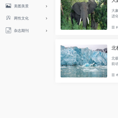
大
美图美景
大
进
两性文化
寒..
杂志期刊
北
北
前
这..