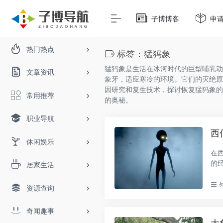
子博博客
申
热门热点
标签：猛犸象
猛犸象是生活在冰河时代的巨型哺乳动
文章资讯
象牙，适应寒冷的环境。它们的灭绝原
因研究和复生技术，探讨恢复猛犸象的
常用推荐
的奥秘。
职业导航
西
休闲娱乐
在
的
居家生活
...
资源查询
奇闻趣事