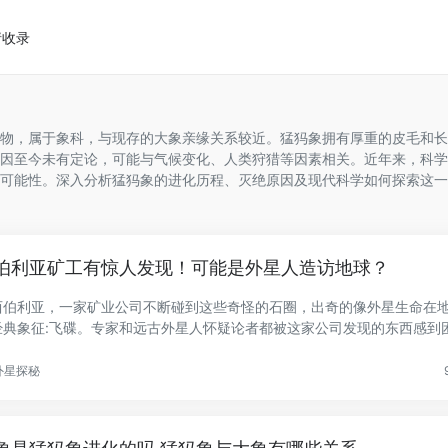
请收录
物，属于象科，与现存的大象亲缘关系较近。猛犸象拥有厚重的皮毛和长
因至今未有定论，可能与气候变化、人类狩猎等因素相关。近年来，科学
可能性。深入分析猛犸象的进化历程、灭绝原因及现代科学如何探索这一
伯利亚矿工有惊人发现！可能是外星人造访地球？
西伯利亚，一家矿业公司不断碰到这些奇怪的石圈，出奇的像外星生命在
经典象征:飞碟。专家和远古外星人怀疑论者都被这家公司发现的东西感到
外星探秘