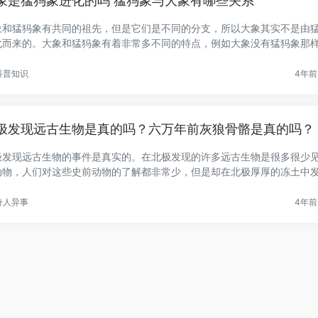
象是猛犸象进化的吗 猛犸象与大象有哪些关系
象和猛犸象有共同的祖先，但是它们是不同的分支，所以大象其实不是由
化而来的。大象和猛犸象有着非常多不同的特点，例如大象没有猛犸象那
.
科普知识
4年前 
极发现远古生物是真的吗？六万年前灰狼骨骼是真的吗？
极发现远古生物的事件是真实的。在北极发现的许多远古生物是很多很少
动物，人们对这些史前动物的了解都非常少，但是却在北极厚厚的冻土中
.
奇人异事
4年前 