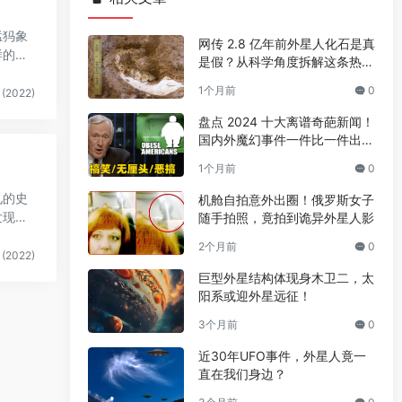
猛犸象
网传 2.8 亿年前外星人化石是真
样的耐
是假？从科学角度拆解这条热门
传言
1个月前
0
(2022)
盘点 2024 十大离谱奇葩新闻！
国内外魔幻事件一件比一件出人
意料
1个月前
0
见的史
机舱自拍意外出圈！俄罗斯女子
发现了
随手拍照，竟拍到诡异外星人影
2个月前
0
(2022)
巨型外星结构体现身木卫二，太
阳系或迎外星远征！
3个月前
0
近30年UFO事件，外星人竟一
直在我们身边？