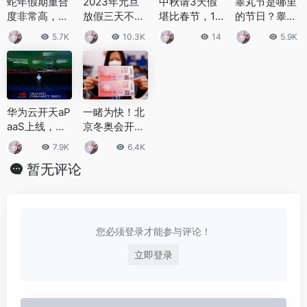
蛇年假期重合
2023年元旦
中秋请3天假
睾丸节是哪里
度非常高，有
放假三天不调
堪比春节，13
的节日？睾丸
连续4个月没
休 2023元旦
天超长假期！
节当天有些什
5.7K
10.3K
14
5.9K
有法定节假日
放假时间表公
最实用拼假攻
么活动？
布
略已备好
华为云开天aP
一睹为快！北
aaS上线，服
京冬奥会开幕
务千万开发
式门票长这
7.9K
6.4K
者，使能行业
样！
暂无评论
场景化创新
您必须登录才能参与评论！
立即登录