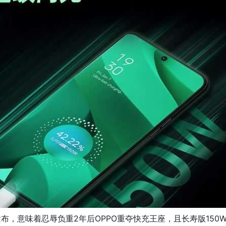
发布，意味着忍辱负重2年后OPPO重夺快充王座，且长寿版150