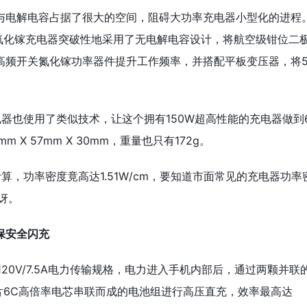
与电解电容占据了很大的空间，阻碍大功率充电器小型化的进程
“饼干”氮化镓充电器突破性地采用了无电解电容设计，将航空级钳位二
高频开关氮化镓功率器件提升工作频率，并搭配平板变压器，将5
电器也使用了类似技术，让这个拥有150W超高性能的充电器做到
 X 57mm X 30mm，重量也只有172g。
计算，功率密度竟高达1.51W/cm，要知道市面常见的充电器功率
惊讶。
保安全闪充
用20V/7.5A电力传输规格，电力进入手机内部后，通过两颗并联
由两片6C高倍率电芯串联而成的电池组进行高压直充，效率最高达