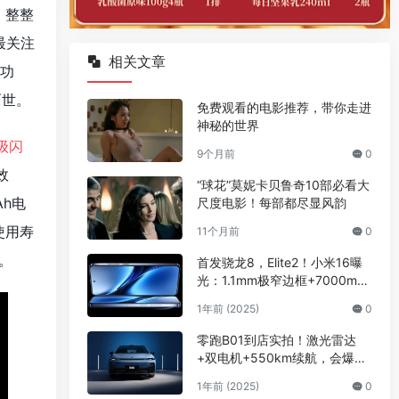
，整整
最关注
相关文章
从功
面世。
免费观看的电影推荐，带你走进
神秘的世界
超级闪
9个月前
0
效
“球花”莫妮卡贝鲁奇10部必看大
Ah电
尺度电影！每部都尽显风韵
使用寿
11个月前
0
。
首发骁龙8，Elite2！小米16曝
光：1.1mm极窄边框+7000mAh
怪兽续航
1年前 (2025)
0
零跑B01到店实拍！激光雷达
+双电机+550km续航，会爆款
吗？
1年前 (2025)
0