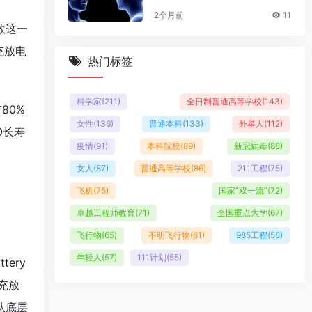
2个月前
11
数这一
充放电
热门标签
科学家
(211)
全日制普通高等学校
(143)
80%
女性
(136)
普通本科
(133)
外星人
(112)
O长寿
疫情
(91)
本科院校
(89)
新冠病毒
(88)
女人
(87)
普通高等学校
(86)
211工程
(75)
飞机
(75)
国家“双一流”
(72)
卓越工程师教育
(71)
全国重点大学
(67)
飞行物
(65)
不明飞行物
(61)
985工程
(58)
年轻人
(57)
111计划
(55)
ery
充放
从底层