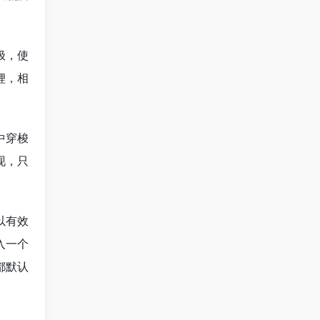
极，使
锂，相
中穿梭
现，只
以有效
入一个
都默认