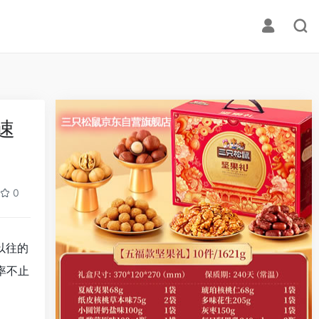
速
0
以往的
率不止