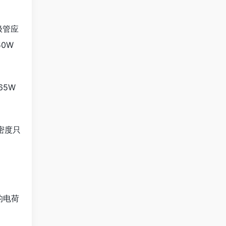
。
极管应
0W
65W
密度只
的电荷