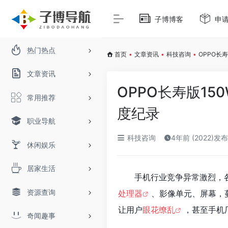
子博博客
申
热门热点
首页
•
文章资讯
•
科技咨询
•
OPPO长
文章资讯
OPPO长寿版1
常用推荐
度纪录
职业导航
科技咨询
4年前 (2022)发布
休闲娱乐
居家生活
手机行业竞争异常激烈，
资源查询
处理器
、影像单元、屏幕，
让用户
眼花缭乱
，甚至手机
奇闻趣事