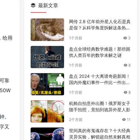
最新文章
网传 2.8 亿年前外星人化石是真
是假？从科学角度拆解这条热门
传言
，给用
1个月前
3
盘点全球经典数学难题！那些困
扰人类百年的数学未解之谜
。
1个月前
8
盘点 2024 十大离谱奇葩新闻！
可靠
国内外魔幻事件一件比一件出人
意料
50W
1个月前
8
机舱自拍意外出圈！俄罗斯女子
随手拍照，竟拍到诡异外星人影
分钟。
2个月前
11
字又
世间真的有鬼魂存在？十大经典
灵异实验，解锁超自然未解真相