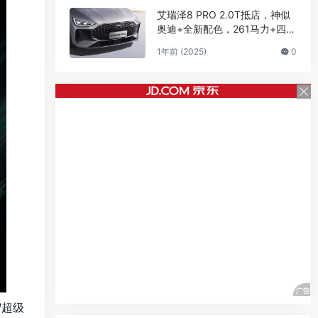
艾瑞泽8 PRO 2.0T抵店，神似
奥迪+全新配色，261马力+四排
气
1年前 (2025)
0
W超级