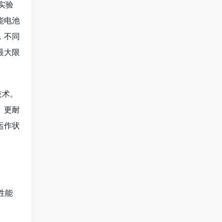
实验
能电池
，不同
最大限
技术。
、更耐
运作状
性能