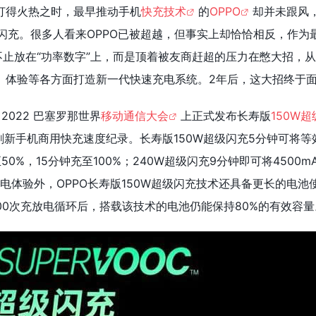
打得火热之时，最早推动手机
快充技术
的
OPPO
却并未跟风
闪充。很多人看来OPPO已被超越，但事实上却恰恰相反，作为
不止放在“功率数字”上，而是顶着被友商赶超的压力在憋大招，
、体验等各方面打造新一代快速充电系统。2年后，这大招终于
2022 巴塞罗那世界
移动通信大会
上正式发布长寿版
150W
刷新手机商用快充速度纪录。长寿版150W超级闪充5分钟可将等
50%，15分钟充至100%；240W超级闪充9分钟即可将4500m
充电体验外，OPPO长寿版150W超级闪充技术还具备更长的电池
00次充放电循环后，搭载该技术的电池仍能保持80%的有效容量