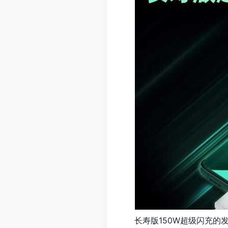
长寿版150W超级闪充的