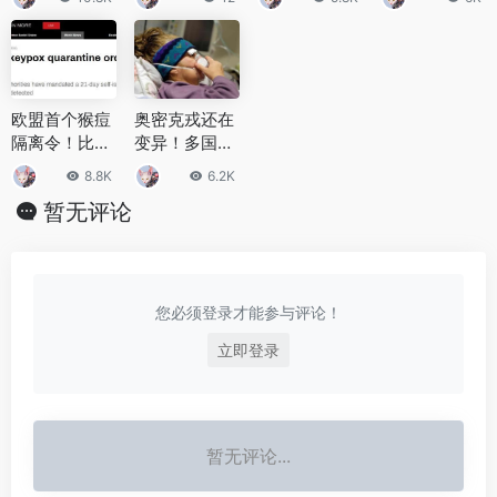
接种“第四针”
解释的事情
宝的原因是什
身世是怎样
么
的？
欧盟首个猴痘
奥密克戎还在
隔离令！比利
变异！多国报
时宣布要求猴
告BA.2.12.1毒
8.8K
6.2K
痘病例进行21
株，传播更快
暂无评论
天隔离
您必须登录才能参与评论！
立即登录
暂无评论...