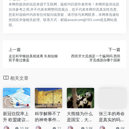
本网所提供的信息来源于互联网，版权均归原作者所有！本网所提供信息
仅供参考之用,并不代表本网赞同其观点，也不代表本网对其真实性负责。
您若对该稿件内容有任何疑问或质疑，请尽快与本网联系，本网将迅速给
您回应并做相关处理。联系方式：邮箱aoxolcom@163.com或见网站底
部。
上一篇
下一篇
走近科学猴娃真相迷离 长相似猴
西班牙大流感是一个骗局吗 西班
双手垂过膝盖
牙流感源自哪个国家
相关文章
新冠住院率上
科学解释不了
大熊猫为什么
张三丰的寿命
升 欧盟建议6
的神奇事件：
是国宝，大熊
是真实的吗？
0岁以上人群
世界十大无法
猫被称之为国
张三丰的离奇
10.8K
12
5.8K
6K