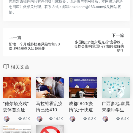
您若对该稿件内容有任何疑问或质疑，请尽快与本网联系，本网将迅速给
您回应并做相关处理。联系方式：邮箱aoxolcom@163.com或见网站底
部。
下一篇
上一篇
多国检出“德尔塔克戎”变异株，
阳性一个月后肺栓塞风险增加33
毒株会影响我国吗？如何做好防
倍 肺栓塞多久出危险期
护？
相关文章
“德尔塔克戎”
马拉维霍乱疫
成都“8·25疫
广西多地:家属
变体首次证
情已致410人
情”处于快速
未接种学生暂
实，美国和欧
死亡 全球每年
上升阶段 累计
缓入学！具体
6.1K
14.1K
9.3K
6.4K
洲都已报告相
有130万至40
报告阳性病例
是怎么回事？
关病例
0万霍乱病例
119例