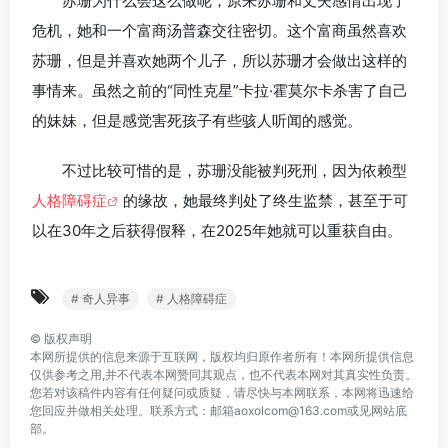
苏珊为什么会这么做呢，原来苏珊和丈夫感情出现了
危机，她和一个富商汤普森交往密切。这个富商虽然喜欢
苏珊，但是并喜欢她两个儿子，所以苏珊才会做出这样的
事情来。虽然之前的“同性克星”卡拉·霍莫尔卡杀害了自己
的妹妹，但是感觉害死孩子有些骇人听闻的感觉。
不过比较可惜的是，苏珊没能被判死刑，因为依赖型
人格障碍症
的缘故，她最终判处了终生监禁，甚至于可
以在30年之后获得假释，在2025年她就可以重获自由。
# 奇人异事
# 人格障碍症
©
版权声明
本网所提供的信息来源于互联网，版权均归原作者所有！本网所提供信息
仅供参考之用,并不代表本网赞同其观点，也不代表本网对其真实性负责。
您若对该稿件内容有任何疑问或质疑，请尽快与本网联系，本网将迅速给
您回应并做相关处理。联系方式：邮箱aoxolcom@163.com或见网站底
部。