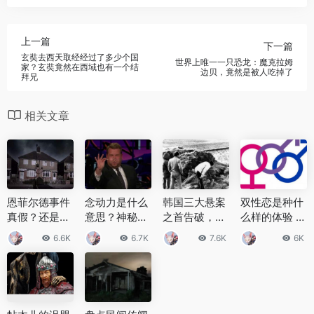
上一篇
下一篇
玄奘去西天取经经过了多少个国
世界上唯一一只恐龙：魔克拉姆
家？玄奘竟然在西域也有一个结
边贝，竟然是被人吃掉了
拜兄
相关文章
恩菲尔德事件
念动力是什么
韩国三大悬案
双性恋是种什
真假？还是一
意思？神秘力
之首告破，华
么样的体验 关
场人为制造的
量念动力真的
城连环杀人案
于双性恋的六
6.6K
6.7K
7.6K
6K
恶作剧
存在吗？
始末
个真相