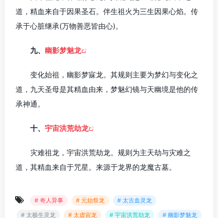
道，精血来自于因果圣石。伴生祖火为三生因果心焰。传
承于心脏继承(万物善恶皆由心)。
九、
幽影梦魅龙
变化始祖，幽影梦寐龙。其规则主要为梦幻与变化之
道，九天圣母是其精血由来，梦魅幻镜与天幽境是他的传
承神通。
十、
宇宙洪荒劫龙
灾难祖龙，宇宙洪荒劫龙。规则为主天劫与灾难之
道，其精血来自于咒星。来源于龙界的龙魔古墓。
# 奇人异事
# 元始祭龙
# 太古血灵龙
# 太极生灵龙
# 太虚宙龙
# 宇宙洪荒劫龙
# 幽影梦魅龙