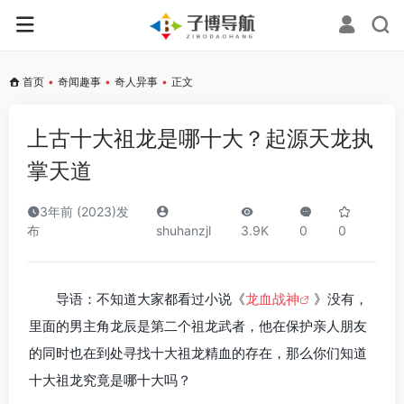
首页
•
奇闻趣事
•
奇人异事
•
正文
上古十大祖龙是哪十大？起源天龙执
掌天道
3年前 (2023)发
布
shuhanzjl
3.9K
0
0
导语：不知道大家都看过小说《
龙血战神
》没有，
里面的男主角龙辰是第二个祖龙武者，他在保护亲人朋友
的同时也在到处寻找十大祖龙精血的存在，那么你们知道
十大祖龙究竟是哪十大吗？