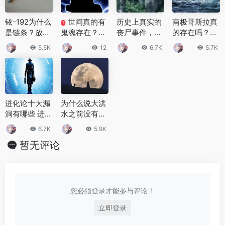
铱-192为什么
世间真的有
历史上真实的
南极哥斯拉真
T
是链条？放射
鬼魂存在？十
丧尸事件，这
的存在吗？南
型的金属链到
大经典灵异实
些事件看似真
极哥斯拉的真
5.5K
12
6.7K
5.7K
底长什么样？
验，解锁超自
实实际可信度
面目
然未解真相
不高
进化论十大漏
为什么说大洪
洞有哪些 进化
水之前没有月
论这些漏洞可
亮 神话故事中
6.7K
5.9K
以解释吗
月亮出现的比
暂无评论
较晚
您必须登录才能参与评论！
立即登录