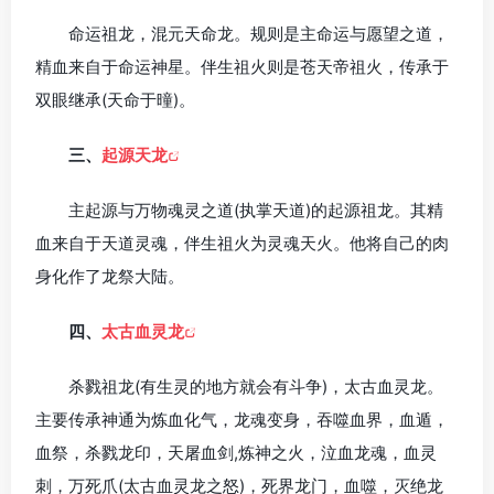
命运祖龙，混元天命龙。规则是主命运与愿望之道，
精血来自于命运神星。伴生祖火则是苍天帝祖火，传承于
双眼继承(天命于曈)。
三、
起源天龙
主起源与万物魂灵之道(执掌天道)的起源祖龙。其精
血来自于天道灵魂，伴生祖火为灵魂天火。他将自己的肉
身化作了龙祭大陆。
四、
太古血灵龙
杀戮祖龙(有生灵的地方就会有斗争)，太古血灵龙。
主要传承神通为炼血化气，龙魂变身，吞噬血界，血遁，
血祭，杀戮龙印，天屠血剑,炼神之火，泣血龙魂，血灵
刺，万死爪(太古血灵龙之怒)，死界龙门，血噬，灭绝龙