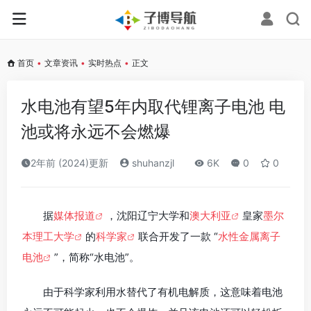
首页
•
文章资讯
•
实时热点
•
正文
水电池有望5年内取代锂离子电池 电
池或将永远不会燃爆
2年前 (2024)更新
shuhanzjl
6K
0
0
据
媒体报道
，沈阳辽宁大学和
澳大利亚
皇家
墨尔
本理工大学
的
科学家
联合开发了一款 “
水性金属离子
电池
”，简称“水电池”。
由于科学家利用水替代了有机电解质，这意味着电池