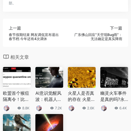
部。
上一篇
下一篇
春节假期结束 网友调侃宣布退出
广东佛山回应“天空现Bug雨”：
春节档 今年还有4次调休
无法确定是真实降雨
相关文章
欧盟首个猴痘
AI意识觉醒风
火星人是否真
幽灵火车事件
隔离令！比利
波：机器人
的存在 火星图
是真的吗?永
时宣布要求猴
“越来越会聊
片能否揭示火
动火车，无人
8.8K
7.2K
2.6K
6.4K
痘病例进行21
天”，人们却
星人秘密
下车
天隔离
越来越害怕