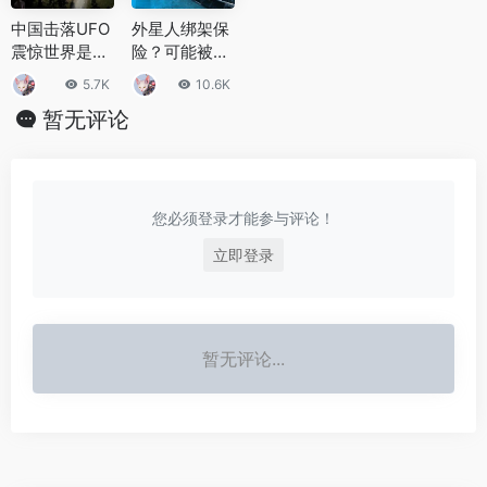
中国击落UFO
外星人绑架保
震惊世界是真
险？可能被绑
的吗？击落UF
架？关于外星
5.7K
10.6K
O事件真相揭
人20个惊天事
暂无评论
秘
实
您必须登录才能参与评论！
立即登录
暂无评论...