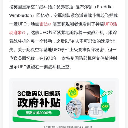
役英国皇家空军战斗指挥员弗雷迪-温布尔顿（Freddie
Wimbledon）回忆称，空军部队紧急派遣战斗机起飞拦截
一艘UFO，地面
雷达
装置和观测者也看到了神秘
UFO活
动迹象
。这艘UFO甚至紧紧地追踪着一架战斗机，跟踪
着战斗机的每一个移动，之后以“令人不可思议的速度”消
失。关于此次空军基地UFO事件上级要求保守秘密，但一
位官员回忆称，在1970年一次特别国防部机密文件放映时
显示UFO盘旋在一架战斗机上空。
3C数码以旧换新政府补贴商品