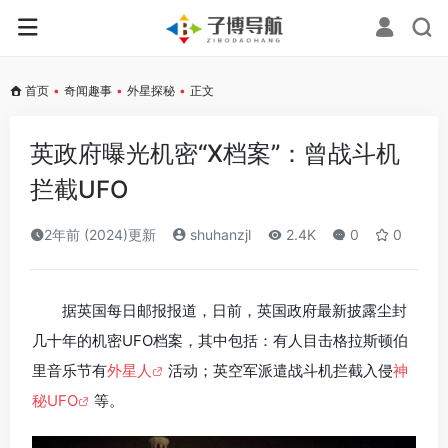
首页
•
奇闻趣事
•
外星探秘
•
正文
英政府曝光机密“X档案”：曾战斗机
拦截UFO
2年前 (2024)更新
shuhanzjl
2.4K
0
0
据英国每日邮报报道，日前，英国政府最新披露尘封
几十年的机密UFO档案，其中包括：有人目击格拉斯顿伯
里音乐节有
外星人
活动；英空军派遣战斗机拦截入侵
神
秘UFO
等。