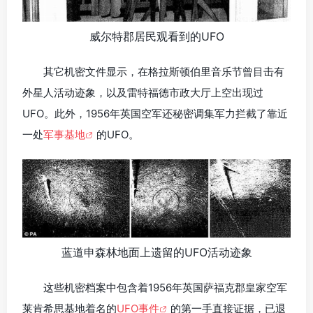
威尔特郡居民观看到的UFO
其它机密文件显示，在格拉斯顿伯里音乐节曾目击有
外星人活动迹象，以及雷特福德市政大厅上空出现过
UFO。此外，1956年英国空军还秘密调集军力拦截了靠近
一处
军事基地
的UFO。
蓝道申森林地面上遗留的UFO活动迹象
这些机密档案中包含着1956年英国萨福克郡皇家空军
莱肯希思基地着名的
UFO事件
的第一手直接证据，已退