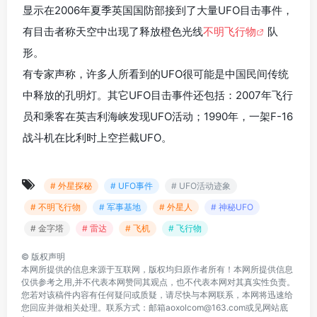
显示在2006年夏季英国国防部接到了大量UFO目击事件，
有目击者称天空中出现了释放橙色光线
不明飞行物
队
形。
有专家声称，许多人所看到的UFO很可能是中国民间传统
中释放的孔明灯。其它UFO目击事件还包括：2007年飞行
员和乘客在英吉利海峡发现UFO活动；1990年，一架F-16
战斗机在比利时上空拦截UFO。
# 外星探秘
# UFO事件
# UFO活动迹象
# 不明飞行物
# 军事基地
# 外星人
# 神秘UFO
# 金字塔
# 雷达
# 飞机
# 飞行物
©
版权声明
本网所提供的信息来源于互联网，版权均归原作者所有！本网所提供信息
仅供参考之用,并不代表本网赞同其观点，也不代表本网对其真实性负责。
您若对该稿件内容有任何疑问或质疑，请尽快与本网联系，本网将迅速给
您回应并做相关处理。联系方式：邮箱aoxolcom@163.com或见网站底