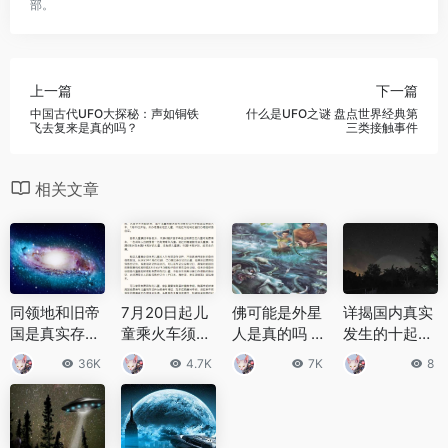
部。
上一篇
下一篇
中国古代UFO大探秘：声如铜铁
什么是UFO之谜 盘点世界经典第
飞去复来是真的吗？
三类接触事件
相关文章
同领地和旧帝
7月20日起儿
佛可能是外星
详揭国内真实
国是真实存在
童乘火车须携
人是真的吗 曾
发生的十起最
吗 银河系之中
带有效身份证
有天外来客与
著名UFO事件
36K
4.7K
7K
8
联盟是否存在
件
佛祖进行交谈