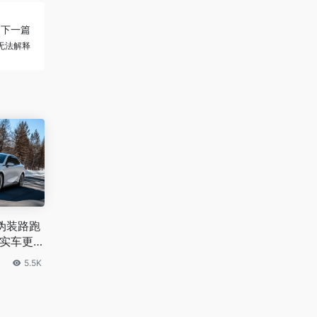
下一篇
无法解释
无伪装路跑
 实车更
5.5K