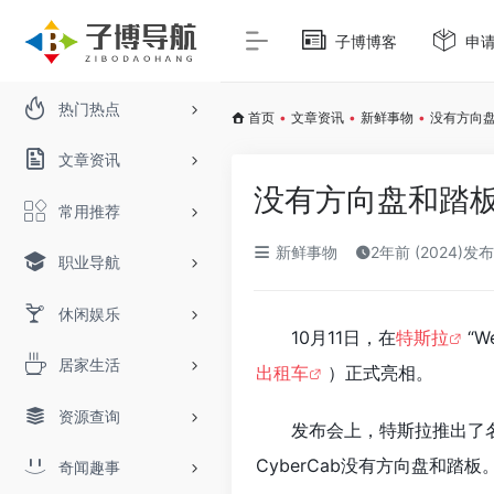
子博博客
申
热门热点
首页
•
文章资讯
•
新鲜事物
•
没有方向
文章资讯
没有方向盘和踏
常用推荐
新鲜事物
2年前 (2024)发布
职业导航
休闲娱乐
10月11日，在
特斯拉
“W
居家生活
出租车
）正式亮相。
资源查询
发布会上，特斯拉推出了名为
CyberCab没有方向盘和踏板
奇闻趣事