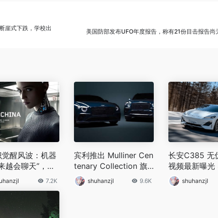
断崖式下跌，学校出
美国防部发布UFO年度报告，称有21份目击报告尚
意识觉醒风波：机器
宾利推出 Mulliner Cen
长安C385 
来越会聊天”，人
tenary Collection 旗
视频最新曝光
越来越害怕
下的四款全新特别版
运动
uhanzjl
7.2K
shuhanzjl
9.6K
shuhanzjl