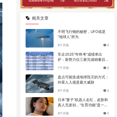
相关文章
不明飞行物的秘密，UFO或是
“地球人”所为
6个月前
0
车企2025“年终考”成绩单出
炉：新势力仅三家完成销量目
标，比亚迪纯电车首超特斯拉夺
7个月前
0
全球销冠
盘点可能造成地球毁灭的方式：
外星人入侵是最大威胁
9个月前
0
日本“妻子”机器人走红，皮肤和
真人无差别，“生育功能”是一大
亮点
9个月前
0