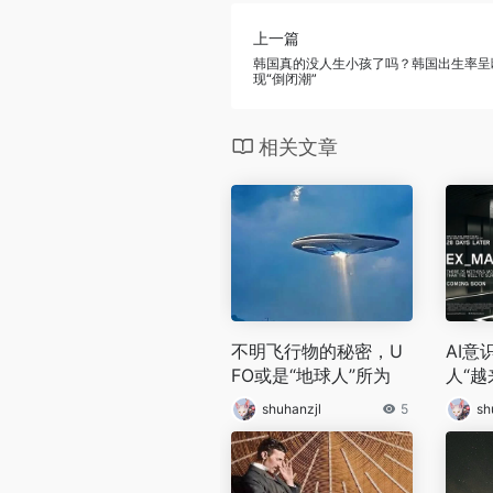
上一篇
韩国真的没人生小孩了吗？韩国出生率呈
现“倒闭潮”
相关文章
不明飞行物的秘密，U
AI
FO或是“地球人”所为
人“越
们却
shuhanzjl
5
sh