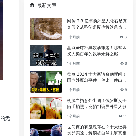
最新文章
网传 2.8 亿年前外星人化石是真
是假？从科学角度拆解这条热门
传言
1个月前
3
盘点全球经典数学难题！那些困
扰人类百年的数学未解之谜
1个月前
8
盘点 2024 十大离谱奇葩新闻！
国内外魔幻事件一件比一件出人
意料
1个月前
8
机舱自拍意外出圈！俄罗斯女子
随手拍照，竟拍到诡异外星人影
1个月前
11
全的无
世间真的有鬼魂存在？十大经典
灵异实验，解锁超自然未解真相