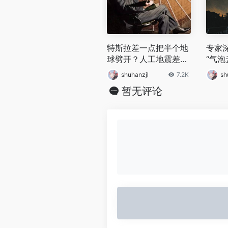
特斯拉差一点把半个地
专家
球劈开？人工地震差点
“气泡
毁了曼哈顿
件？
shuhanzjl
7.2K
sh
暂无评论