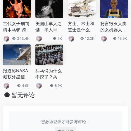
古代女子刑罚
美国山羊人之
方士、术士和
扬言毁灭人类
骑木马驴 骑木
谜，半人半羊
道士是什么意
的女机器人答
马驴刑罚全过
的恶魔，是传
思？为什么人
记者问：AI比
343.4K
7K
12.3K
15.9K
程
说还是实验产
们会将三者混
人类更优秀
物
为一谈？
报道称NASA
兵马俑为什么
截获外星信号
不挖了？兵马
地外生物来自
俑挖掘难点在
4.9K
8.9K
火星是真的
哪里？
暂无评论
吗？
您必须登录才能参与评论！