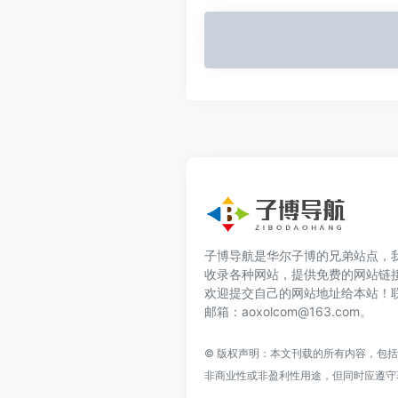
子博导航是华尔子博的兄弟站点，
收录各种网站，提供免费的网站链
欢迎提交自己的网站地址给本站！
邮箱：aoxolcom@163.com。
© 版权声明：本文刊载的所有内容，包
非商业性或非盈利性用途，但同时应遵守