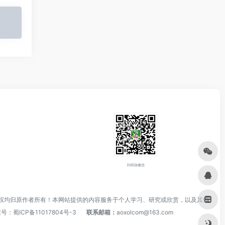
扫码加微信
权均归原作者所有！本网站提供的内容服务于个人学习、研究或欣赏，以及其他
案号：
蜀ICP备11017804号-3
联系邮箱：
aoxolcom@163.com