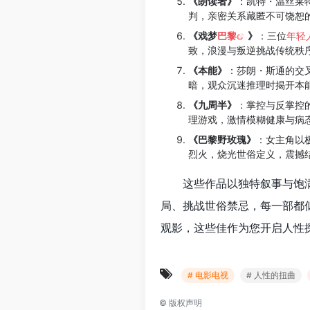
《朗读者》
‌：凯特・温丝
判，亲密关系藏匿不可饶恕
《戏梦
巴黎
》
‌：三位
年轻
致，浪漫与叛逆挑战传统秩
《本能》
‌：莎朗・斯通的
暗，观众沉迷推理时揭开本
《九周半》
‌：掌控与反掌
理游戏，激情模糊健康与病
《巴黎野玫瑰》
‌：女主角
烈火，烧光世俗定义，震撼
这些作品以独特叙事与饱
局、挑战世俗禁忌，每一部都
观影，这些佳作为您开启人性
# 电影电视
# 人性的扭曲
©
版权声明