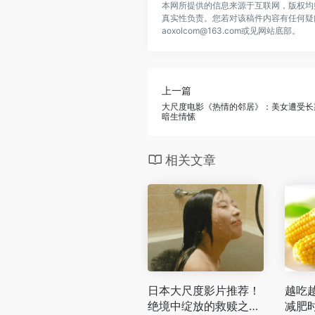
本网所提供的信息来源于互联网，版权均
真实性负责。您若对该稿件内容有任何疑
aoxolcom@163.com或见网站底部。
上一篇
大尺度电影《热情的邻居》：美女遭受长
暗生情愫
相关文章
日本大尺度影片推荐！
越吃
绝境中绽放的救赎之
减肥