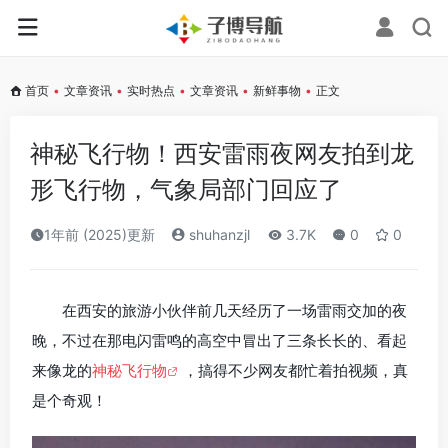
首页
•
文章资讯
•
实时热点
•
文章资讯
•
新鲜事物
•
正文
神秘飞行物！西安雷雨夜网友拍到龙
形飞行物，气象局部门回应了
1年前 (2025)更新
shuhanzjl
3.7K
0
0
在西安的旅游小伙伴前几天经历了一场雷雨交加的夜
晚，不过在那电闪雷鸣的高空中冒出了三条长长的、看起
来像龙的
神秘飞行物
，搞得不少网友都忙着拍视频，真
是个奇观！