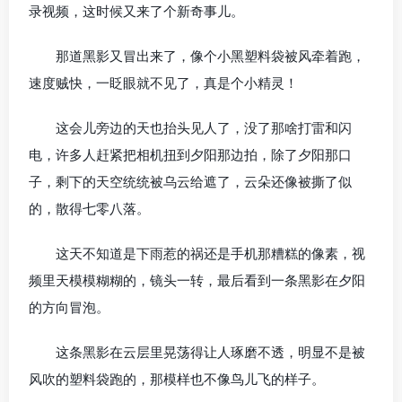
录视频，这时候又来了个新奇事儿。
那道黑影又冒出来了，像个小黑塑料袋被风牵着跑，
速度贼快，一眨眼就不见了，真是个小精灵！
这会儿旁边的天也抬头见人了，没了那啥打雷和闪
电，许多人赶紧把相机扭到夕阳那边拍，除了夕阳那口
子，剩下的天空统统被乌云给遮了，云朵还像被撕了似
的，散得七零八落。
这天不知道是下雨惹的祸还是手机那糟糕的像素，视
频里天模模糊糊的，镜头一转，最后看到一条黑影在夕阳
的方向冒泡。
这条黑影在云层里晃荡得让人琢磨不透，明显不是被
风吹的塑料袋跑的，那模样也不像鸟儿飞的样子。