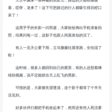
天空中飘来一条神秘的黑影儿，路边的人都在嚷嚷
着，哎呀，龙来了！这下可把路过的行人都吸引得目瞪口
呆了！
这黑乎乎的长影一闪而逝，大家纷纷掏出手机准备拍
照，结果闪电一过，这影子也跟人间蒸发似的没了。
有人一见天公要下雨，立马撒腿往屋里跑，生怕湿了
鞋！
这时候，很多人都回到自己的窝里，有的人还想着继
续拍视频，说不定能抓住天上乱飞的黑影。
可惜的是，大家都失望透顶，连个影子都等了个半天
没见到。
好多伙伴们都把手机收起来了，然而还有些人死活要