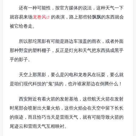
还有一种可能性，按官方媒体的说法，这种天气一下
就容易来场
龙卷风
的表演，路上那些轻飘飘的东西就会
被它给卷走。
所以那坨黑影有可能是路边车顶盖的雨衣，或者外面
那种野蛮的塑料棚子，反正是灯光和天气把东西搞成黑乎
乎的影子。
天空上那黑影，要么是闪电和龙卷风在玩耍，要么就
是咱们现代科技的“鬼”搞的，也许谁家那边在倒腾什么！
西安附近有着火箭的发射基地，这些航天火箭在发射
时尾部会喷射出大量火焰，这些火焰会在天空中留下长长
的痕迹，而且恰巧当天是雷雨天气，就有可能导致火箭的
尾迹云和雷雨天气互相映衬。