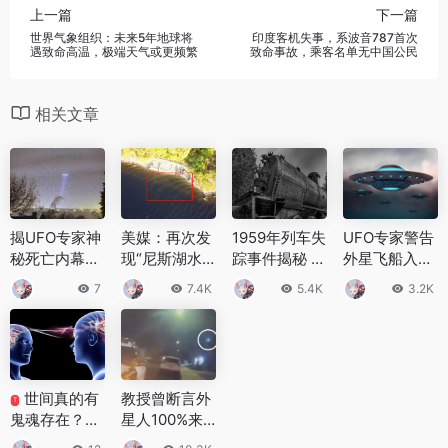
上一篇
下一篇
世界气象组织：未来5年地球将
印度客机失事，系波音787首次
遇致命高温，极端天气或更频繁
致命事故，乘客名单无中国公民
相关文章
揭UFO专家神
美媒：再次发
1959年列车失
UFO专家警告
秘死亡内幕，
现“尼斯湖水
踪事件揭秘 列
外星飞船入侵
曝十大诡异UF
怪”！这次是
车失踪去了哪
超高科技可隐
7
7.4K
5.4K
3.2K
O事件
在无人机镜头
里
形是真的吗
里
世间真的有
教授曾断言外
T
鬼魂存在？十
星人100%来
大经典灵异实
过地球！美国