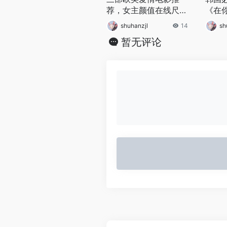
荐，女主颜值在线尺度
《在
超大，剧情紧凑值得一
《门
shuhanzjl
14
sh
看
必看
暂无评论