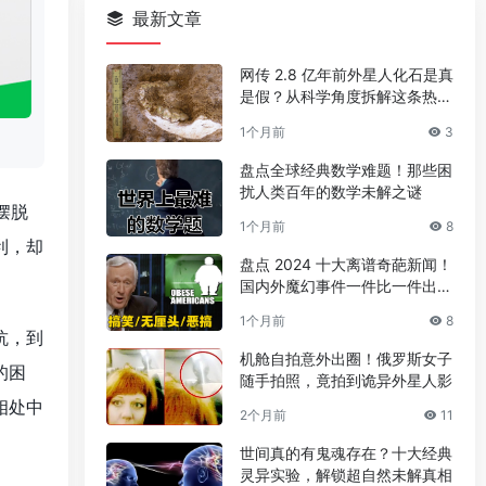
最新文章
网传 2.8 亿年前外星人化石是真
是假？从科学角度拆解这条热门
传言
1个月前
3
盘点全球经典数学难题！那些困
扰人类百年的数学未解之谜
摆脱
1个月前
8
利，却
盘点 2024 十大离谱奇葩新闻！
国内外魔幻事件一件比一件出人
意料
1个月前
8
抗，到
机舱自拍意外出圈！俄罗斯女子
的困
随手拍照，竟拍到诡异外星人影
相处中
2个月前
11
世间真的有鬼魂存在？十大经典
灵异实验，解锁超自然未解真相