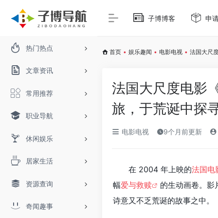
子博博客
申
热门热点
首页
•
娱乐趣闻
•
电影电视
•
法国大尺
文章资讯
法国大尺度电影
常用推荐
旅，于荒诞中探
职业导航
电影电视
9个月前更新
休闲娱乐
居家生活
在 2004 年上映的
法国电
资源查询
幅
爱与救赎
的生动画卷。影
诗意又不乏荒诞的故事之中。
奇闻趣事