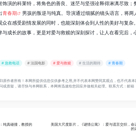
丝饰演的科莱特，将角色的善良、迷茫与坚强诠释得淋漓尽致；
出
青春期
男孩的叛逆与纯真。导演通过细腻的镜头语言，将两
观众在感受剧情发展的同时，也能深刻体会到人性的美好与复杂
伴与成长的故事，更是对爱与救赎的深刻探讨，让人在看完后，
# 急救电话
# 法国电影
# 爱与救赎
# 生活的期待
# 青春期
归原作者所有！本网所提供信息仅供参考之用,并不代表本网赞同其观点，也不代表本
问或质疑，请尽快与本网联系，本网将迅速给您回应并做相关处理。联系方式：邮箱
：纯真碰撞，教授的
美国大尺度影片，《谜情公寓》：爱与谎言交织，命
的