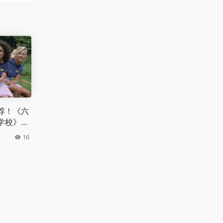
荐！《六
学校》，
成长与欢
16