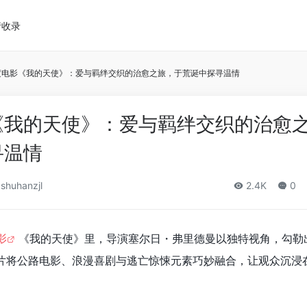
请收录
度电影《我的天使》：爱与羁绊交织的治愈之旅，于荒诞中探寻温情
《我的天使》：爱与羁绊交织的治愈
寻温情
shuhanzjl
2.4K
0
影
《我的天使》里，导演塞尔日・弗里德曼以独特视角，勾勒
片将公路电影、浪漫喜剧与逃亡惊悚元素巧妙融合，让观众沉浸