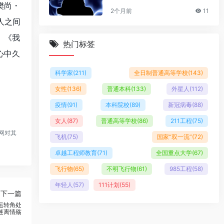
樊尚・
2个月前
11
人之间
。《我
热门标签
心中久
科学家
(211)
全日制普通高等学校
(143)
女性
(136)
普通本科
(133)
外星人
(112)
疫情
(91)
本科院校
(89)
新冠病毒
(88)
女人
(87)
普通高等学校
(86)
211工程
(75)
网对其
飞机
(75)
国家“双一流”
(72)
卓越工程师教育
(71)
全国重点大学
(67)
飞行物
(65)
不明飞行物
(61)
985工程
(58)
年轻人
(57)
111计划
(55)
下一篇
运转角处
迷离情殇