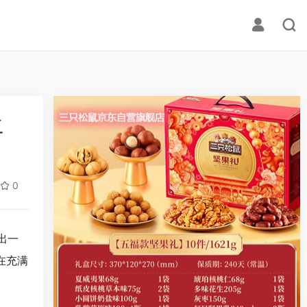
之
0
出一
在充满