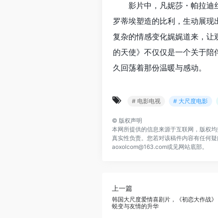
影片中，凡妮莎・帕拉迪
罗蒂埃塑造的比利，生动展现
复杂的情感变化娓娓道来，让
的天使》不仅仅是一个关于陪
久回荡着那份温暖与感动。
# 电影电视
# 大尺度电影
©
版权声明
本网所提供的信息来源于互联网，版权均
真实性负责。您若对该稿件内容有任何疑
aoxolcom@163.com或见网站底部。
上一篇
韩国大尺度爱情喜剧片，《初恋大作战》
蜕变与友情的升华