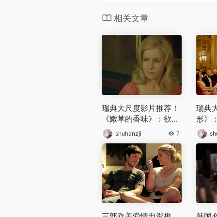
相关文章
瑞典大尺度影片推荐！
瑞典
《嫩草的香味》：欲望
形》
边缘，情感纠葛下的爱
之梦
shuhanzjl
7
sh
欲探索
人性
三部欧美爱情电影推
韩国