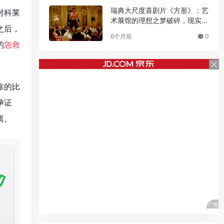
瑞典大尺度喜剧片《方形》：艺
对科莱
术展馆的理想之梦破碎，现实困
之后，
境下人性善恶被无情揭开
6个月前
0
的
急救
靠的比
孕证
离。