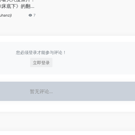
你床底下》的翻版
锁》， 独居女性
uhanzjl
7
您必须登录才能参与评论！
立即登录
暂无评论...