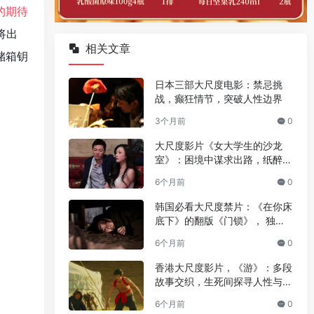
的期待
将出
相关文章
储箱钥
日本三部大尺度电影：禁忌挑
战，癫狂情节，突破人性边界
3个月前
0
大尺度影片《女大学生的沙龙
室》：困境中谋求出路，纸醉金
迷背后的成长与抉择
6个月前
0
韩国必看大尺度禁片：《在你床
底下》的翻版《门锁》， 独居
女性必看
6个月前
0
香港大尺度影片，《游》：多段
故事交织，生死间探寻人性与文
化的游思
6个月前
0