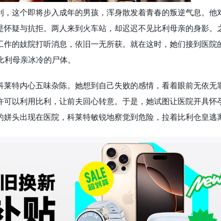
利，这个即将步入成年的男孩，浑身散发着青春的叛逆气息。他
是怀疑与抗拒。两人来到火车站，却迟迟不见比利母亲的身影。
工作的妓院打听消息，依旧一无所获。就在这时，她们接到医院
比利母亲冰冷的尸体。
科莱特内心五味杂陈。她想到自己失败的感情，看着眼前无依无
许可以利用比利，让前夫回心转意。于是，她试图让医院开具怀
的姘头出现在医院，科莱特敏锐地察觉到危险，拉着比利仓皇逃