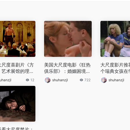
大尺度喜剧片《方
美国大尺度电影《狂热
大尺度影片推
：艺术展馆的理想
俱乐部》：婚姻困境与
个瑞典女孩在
破碎，现实困境下
性向探索下的情感风暴
少女们的不羁
uhanzjl
12
shuhanzjl
722
shuhanzjl
善恶被无情揭开
乐冒险
必看大尺度禁片：