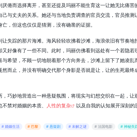
到厌倦而选择离开，甚至还提及玛丽不能生育这一让她无比痛苦
自己与丈夫的关系。她还与当地负责调查的官员交流，官员推测
身亡，但这也仅仅是猜测，没有确凿的证据。
到让失踪的那片海滩。海风轻轻吹拂着沙滩，海浪依旧有节奏地
却又好像有了一些不同。此时，玛丽仿佛看到远处有一个若隐若
喜与希望，不顾一切地朝着那个方向奔去，沙滩上留下了她凌乱
戛然而止，并没有明确交代那个身影是否就是让，让的生死最终
历，巧妙地营造出一种悬疑氛围，将现实与幻想交织在一起，让
也不禁对婚姻的本质、
人性的复杂
以及自我的认知展开深刻的
# 婚姻生活
# 巴黎
# 悬疑剧
# 未解之谜
# 法国电影
# 神秘失