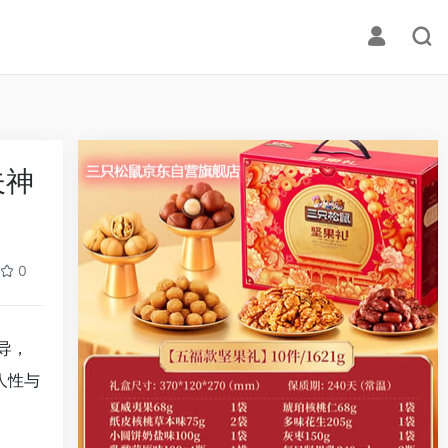
夫神
0
导，
人性与