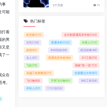
的事
2个月前
11
让可能
热门标签
拍打着
科学家
(211)
全日制普通高等学校
(143)
现的男
女性
(136)
普通本科
(133)
外星人
(112)
而又坚
疫情
(91)
本科院校
(89)
新冠病毒
(88)
成了一
女人
(87)
普通高等学校
(86)
211工程
(75)
飞机
(75)
国家“双一流”
(72)
卓越工程师教育
(71)
全国重点大学
(67)
观众在
飞行物
(65)
不明飞行物
(61)
985工程
(58)
思考。
年轻人
(57)
111计划
(55)
踪