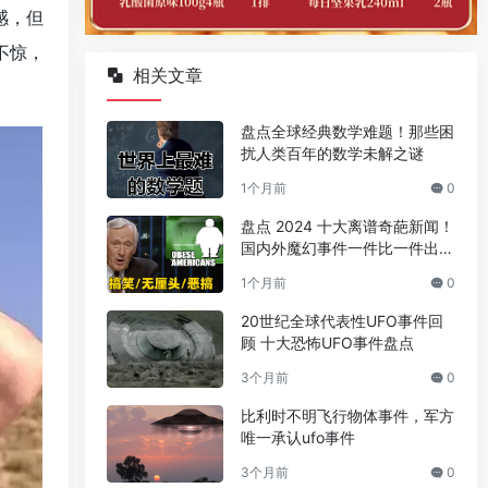
感，但
不惊，
相关文章
盘点全球经典数学难题！那些困
扰人类百年的数学未解之谜
1个月前
0
盘点 2024 十大离谱奇葩新闻！
国内外魔幻事件一件比一件出人
意料
1个月前
0
20世纪全球代表性UFO事件回
顾 十大恐怖UFO事件盘点
3个月前
0
比利时不明飞行物体事件，军方
唯一承认ufo事件
3个月前
0