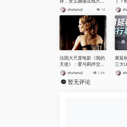
荐，女主颜值在线尺度
了？
超大，剧情紧凑值得一
谜
shuhanzjl
14
sh
看
法国大尺度电影《我的
黄延
天使》：爱与羁绊交织
三大
的治愈之旅，于荒诞中
shuhanzjl
2.4K
sh
探寻温情
暂无评论