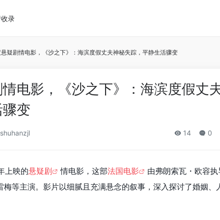
请收录
度悬疑剧情电影，《沙之下》：海滨度假丈夫神秘失踪，平静生活骤变
剧情电影，《沙之下》：海滨度假丈
活骤变
shuhanzjl
14
0
 年上映的
悬疑剧
情电影，这部
法国电影
由弗朗索瓦・欧容执
雷梅等主演。影片以细腻且充满悬念的叙事，深入探讨了婚姻、