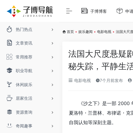
子博博客
申
热门热点
首页
•
娱乐趣闻
•
电影电视
•
法国大尺
文章资讯
法国大尺度悬疑
常用推荐
秘失踪，平静生
职业导航
电影电视
7个月前发布
休闲娱乐
居家生活
《沙之下》是一部 2000
资源查询
夏洛特・兰普林、布律诺・克
自我认知等深刻主题。
奇闻趣事