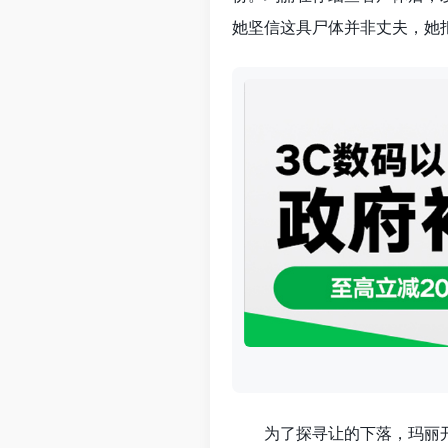
她坚信这具尸体并非丈夫，她
为了探寻让的下落，玛丽