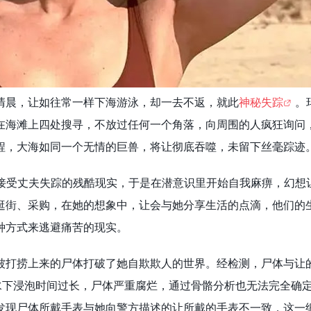
清晨，让如往常一样下海游泳，却一去不返，就此
神秘失踪
。
在海滩上四处搜寻，不放过任何一个角落，向周围的人疯狂询问
程，大海如同一个无情的巨兽，将让彻底吞噬，未留下丝毫踪迹
接受丈夫失踪的残酷现实，于是在潜意识里开始自我麻痹，幻想
逛街、采购，在她的想象中，让会与她分享生活的点滴，他们的
种方式来逃避痛苦的现实。
被打捞上来的尸体打破了她自欺欺人的世界。经检测，尸体与让
在水下浸泡时间过长，尸体严重腐烂，通过骨骼分析也无法完全确
发现尸体所戴手表与她向警方描述的让所戴的手表不一致，这一