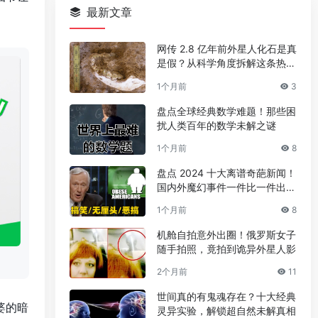
最新文章
网传 2.8 亿年前外星人化石是真
是假？从科学角度拆解这条热门
传言
1个月前
3
盘点全球经典数学难题！那些困
扰人类百年的数学未解之谜
1个月前
8
盘点 2024 十大离谱奇葩新闻！
国内外魔幻事件一件比一件出人
意料
1个月前
8
机舱自拍意外出圈！俄罗斯女子
随手拍照，竟拍到诡异外星人影
2个月前
11
世间真的有鬼魂存在？十大经典
婆的暗
灵异实验，解锁超自然未解真相