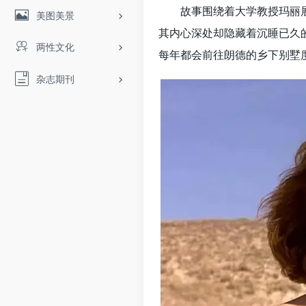
故事围绕着大学教授玛丽
美图美景
其内心深处却隐藏着沉睡已久
两性文化
每年都会前往朗德的乡下别墅
杂志期刊