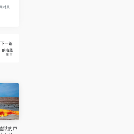
网对其
下一篇
》的暗黑
寓言
地狱的声