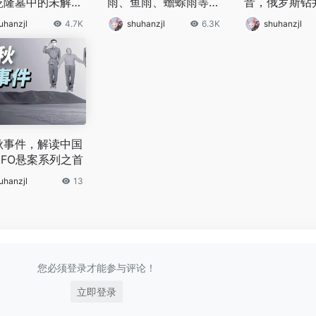
乾隆墓中的未解之
雨、鱼雨、蟾蜍雨等，
音，俄罗斯钻
你见过几种？
的碰到地狱了
uhanzjl
4.7K
shuhanzjl
6.3K
shuhanzjl
秋事件，解读中国
UFO悬案系列之首
uhanzjl
13
您必须登录才能参与评论！
立即登录