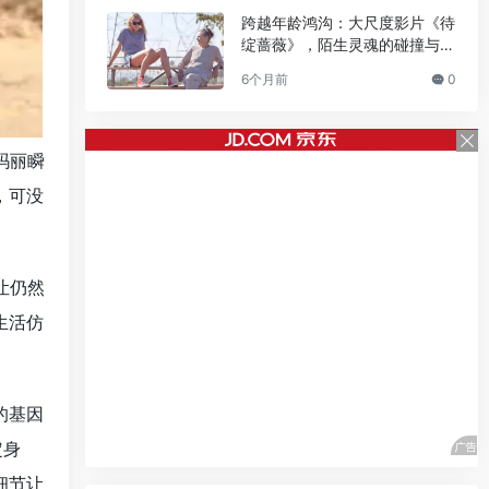
跨越年龄鸿沟：大尺度影片《待
绽蔷薇》，陌生灵魂的碰撞与温
情绽放
6个月前
0
玛丽瞬
，可没
。
让仍然
生活仿
的基因
定身
细节让