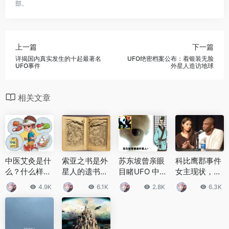
部。
上一篇
下一篇
详揭国内真实发生的十起最著名
UFO绝密档案公布：着银装无脸
UFO事件
外星人造访地球
相关文章
中医艾灸是什
索亚之书是外
苏东坡曾亲眼
科比鹰郡事件
么？什么样的
星人的遗书？
目睹UFO 中国
女主现状，事
人不适合做艾
索亚之书所讲
古代也曾发现
情扑朔迷离引
4.9K
6.1K
2.8K
6.3K
灸？
述的内容是什
UFO是真的吗
入思考
么？