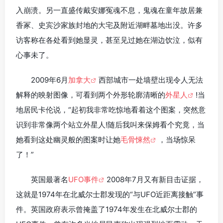
入崩溃。另一直盛传戴安娜冤魂不息，鬼魂在童年故居兼
香冢、史宾沙家族封地的大宅及附近湖畔墓地出没。许多
访客称在各处看到她显灵，甚至见过她在湖边饮泣，似有
心事未了。
2009年6月
加拿大
西部城市一处墙壁出现令人无法
解释的映射图像，可看到两个外形轮廓清晰的
外星人
!当
地居民卡伦说，“起初我非常吃惊地看着这个图案，突然意
识到非常像两个站立外星人!随后我叫来保姆看个究竟，当
她看到这处幽灵般的图案时让她
毛骨悚然
，当场惊呆
了！”
英国最著名
UFO事件
2008年7月又有新目击证据，
这就是1974年在北威尔士郡发现的“与UFO近距离接触”事
件。英国政府表示曾掩盖了1974年发生在北威尔士郡的