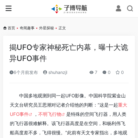
首页
•
奇闻趣事
•
外星探秘
•
正文
揭UFO专家神秘死亡内幕，曝十大诡
异UFO事件
6个月前发布
shuhanzjl
7
0
0
中国多地观测到同一起UFO影像。中国科学院紫金山
天文台研究员王思潮对记者介绍他的判断：“这是一起
重大
UFO事件
，
不明飞行物
是特殊的空间飞行器，用人类
的飞行器很难解释。该飞行器高度是在空间，和杨利伟飞
船高度差不多，飞得很慢。”此前有天文专家指出，多地观