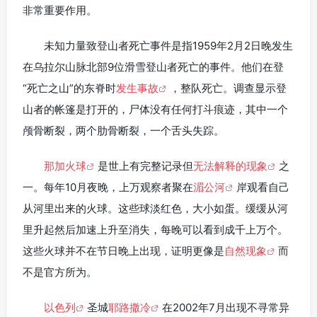
非常重要作用。
未知力量致登山者死亡事件是指1959年2月2日晚发生
在乌拉尔山脉北部9位滑雪登山者死亡的事件。他们在登
“死亡之山”的东脊时
发生事故
，整队死亡。调查显示登
山者的帐篷是打开的，尸体没有任何打斗痕迹，其中一个
颅骨断裂，两个肋骨断裂，一个舌头失踪。
那加火球
是世上有完整记录但
无法解释的现象
之
一。每年10月夜晚，上万观察者聚在
湄公河
岸观看自己
从河里出来的火球。这些球淡红色，大小如蛋。缓缓从河
里升起然后加速上升至消失，每晚可以看到成千上万个。
这些火球并不在节日晚上出现，证明更像是
自然现象
而
不是官方所为。
以色列
圣城
耶路撒冷
在2002年7月出现不寻常异