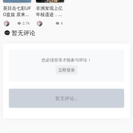
英目击七彩UF
非洲发现上亿
O盘旋 原来一
年核遗迹，或
直是这个东西
与古代UFO相
3.7K
4
在搞鬼
关？
暂无评论
您必须登录才能参与评论！
立即登录
暂无评论...