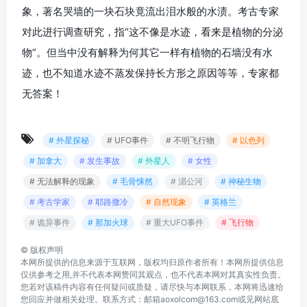
象，著名哭墙的一块石块竟流出泪水般的水渍。考古专家
对此进行调查研究，指“这不像是水迹，看来是植物的分泌
物”。但当中没有解释为何其它一样有植物的石墙没有水
迹，也不知道水迹不蒸发保持长方形之原因等等，专家都
无答案！
# 外星探秘
# UFO事件
# 不明飞行物
# 以色列
# 加拿大
# 发生事故
# 外星人
# 女性
# 无法解释的现象
# 毛骨悚然
# 湄公河
# 神秘生物
# 考古学家
# 耶路撒冷
# 自然现象
# 英格兰
# 诡异事件
# 那加火球
# 重大UFO事件
# 飞行物
©
版权声明
本网所提供的信息来源于互联网，版权均归原作者所有！本网所提供信息
仅供参考之用,并不代表本网赞同其观点，也不代表本网对其真实性负责。
您若对该稿件内容有任何疑问或质疑，请尽快与本网联系，本网将迅速给
您回应并做相关处理。联系方式：邮箱aoxolcom@163.com或见网站底