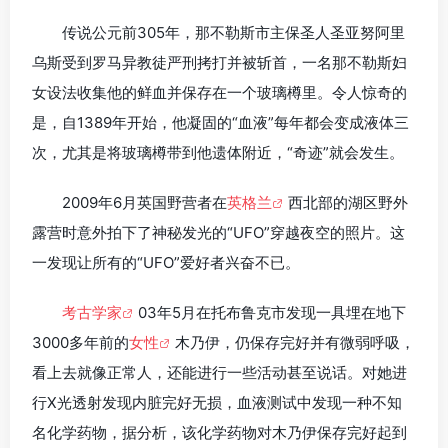
传说公元前305年，那不勒斯市主保圣人圣亚努阿里
乌斯受到罗马异教徒严刑拷打并被斩首，一名那不勒斯妇
女设法收集他的鲜血并保存在一个玻璃樽里。令人惊奇的
是，自1389年开始，他凝固的“血液”每年都会变成液体三
次，尤其是将玻璃樽带到他遗体附近，“奇迹”就会发生。
2009年6月英国野营者在
英格兰
西北部的湖区野外
露营时意外拍下了神秘发光的“UFO”穿越夜空的照片。这
一发现让所有的“UFO”爱好者兴奋不已。
考古学家
03年5月在托布鲁克市发现一具埋在地下
3000多年前的
女性
木乃伊，仍保存完好并有微弱呼吸，
看上去就像正常人，还能进行一些活动甚至说话。对她进
行X光透射发现内脏完好无损，血液测试中发现一种不知
名化学药物，据分析，该化学药物对木乃伊保存完好起到