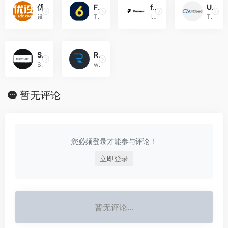
优设
Font Awesome Icon
framer
UICloud
设计师交流学习平台
The complete set of 675 icons in Font Awesome
It’s interactive design made simple—no code required, browser-based, and free for everyone. Realistic prototypes in half the time.
The largest user interface design database in the world.
Simpleline Icons
Reeoo
Simple line Icons pack
web design inspiration and website gallery
暂无评论
您必须登录才能参与评论！
立即登录
暂无评论...