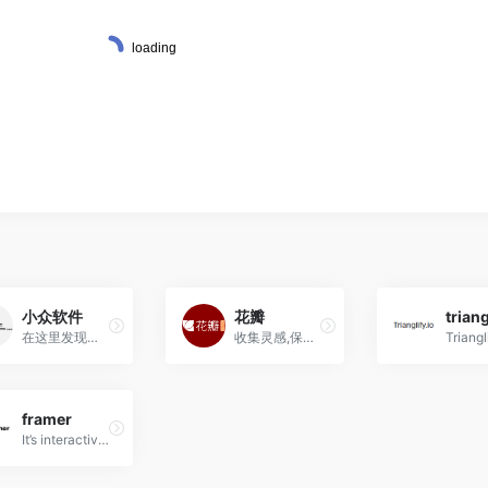
小众软件
花瓣
triang
在这里发现更多有趣的应用！
收集灵感,保存有用的素材！
framer
It’s interactive design made simple—no code required, browser-based, and free for everyone. Realistic prototypes in half the time.