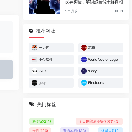
灵异实验，解锁超自然未解真相
2个月前
11
推荐网址
一为忆
花瓣
小众软件
World Vector Logo
ISUX
sizzy
goqr
FindIcons
热门标签
科学家
(211)
全日制普通高等学校
(143)
女性
(136)
普通本科
(133)
外星人
(112)