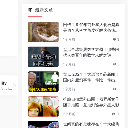
最新文章
网传 2.8 亿年前外星人化石是真
是假？从科学角度拆解这条热门
传言
1个月前
3
盘点全球经典数学难题！那些困
扰人类百年的数学未解之谜
1个月前
8
盘点 2024 十大离谱奇葩新闻！
国内外魔幻事件一件比一件出人
lify
意料
Trianglify.io is a tool for generating low poly triangle patterns that can be used as wallpapers and website assets.
1个月前
8
机舱自拍意外出圈！俄罗斯女子
随手拍照，竟拍到诡异外星人影
2个月前
11
世间真的有鬼魂存在？十大经典